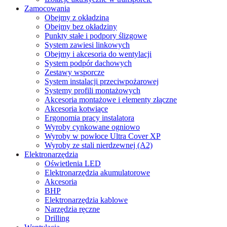
Zamocowania
Obejmy z okładziną
Obejmy bez okładziny
Punkty stałe i podpory ślizgowe
System zawiesi linkowych
Obejmy i akcesoria do wentylacji
System podpór dachowych
Zestawy wsporcze
System instalacji przeciwpożarowej
Systemy profili montażowych
Akcesoria montażowe i elementy złączne
Akcesoria kotwiące
Ergonomia pracy instalatora
Wyroby cynkowane ogniowo
Wyroby w powłoce Ultra Cover XP
Wyroby ze stali nierdzewnej (A2)
Elektronarzędzia
Oświetlenia LED
Elektronarzędzia akumulatorowe
Akcesoria
BHP
Elektronarzędzia kablowe
Narzędzia ręczne
Drilling