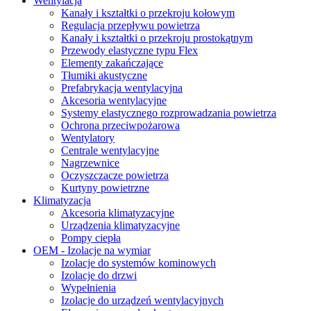
Wentylacja
Kanały i kształtki o przekroju kołowym
Regulacja przepływu powietrza
Kanały i kształtki o przekroju prostokątnym
Przewody elastyczne typu Flex
Elementy zakańczające
Tłumiki akustyczne
Prefabrykacja wentylacyjna
Akcesoria wentylacyjne
Systemy elastycznego rozprowadzania powietrza
Ochrona przeciwpożarowa
Wentylatory
Centrale wentylacyjne
Nagrzewnice
Oczyszczacze powietrza
Kurtyny powietrzne
Klimatyzacja
Akcesoria klimatyzacyjne
Urządzenia klimatyzacyjne
Pompy ciepła
OEM - Izolacje na wymiar
Izolacje do systemów kominowych
Izolacje do drzwi
Wypełnienia
Izolacje do urządzeń wentylacyjnych