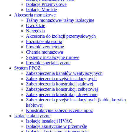
Izolacje Przemysłowe
Izolacje Morskie
Akcesoria montażowe
Taśmy montażowe/ taśmy izolacyjne
Gwoździe
Narzędzia
Akcesoria do izolacji przemysłowych
Pozostałe akcesoria
Powłoki zewnętrzne
Chemia montażowa
Systemy instalacyjne rurowe
Powłoki specjalistyczne
System PPOŻ
Zabezpieczenia kanałów wentylacyjnych
Zabezpieczenia przejść instalacyjnych
Zabezpieczenia konstrukcji stalowej
Zabezpieczenia konstrukcji żelbetowej
Zabezpieczenia konstrukcji drewnianej
Zabezpieczenia przejść instalacyjnych (kable, korytka
kablowe)
Konstrukcyjne zabezpieczenia ppoż
Izolacje akustyczne
Izolacje instalacji HVAC
Izolacje akustyczne w przemyśle
Izolacje akustyczne w transporcie