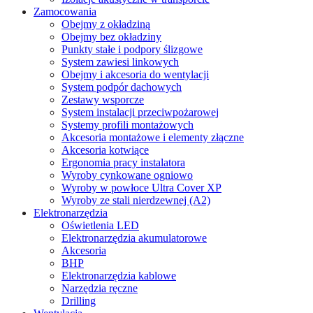
Zamocowania
Obejmy z okładziną
Obejmy bez okładziny
Punkty stałe i podpory ślizgowe
System zawiesi linkowych
Obejmy i akcesoria do wentylacji
System podpór dachowych
Zestawy wsporcze
System instalacji przeciwpożarowej
Systemy profili montażowych
Akcesoria montażowe i elementy złączne
Akcesoria kotwiące
Ergonomia pracy instalatora
Wyroby cynkowane ogniowo
Wyroby w powłoce Ultra Cover XP
Wyroby ze stali nierdzewnej (A2)
Elektronarzędzia
Oświetlenia LED
Elektronarzędzia akumulatorowe
Akcesoria
BHP
Elektronarzędzia kablowe
Narzędzia ręczne
Drilling