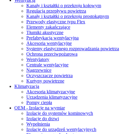
Wentylacja
Kanały i kształtki o przekroju kołowym
Regulacja przepływu powietrza
Kanały i kształtki o przekroju prostokątnym
Przewody elastyczne typu Flex
Elementy zakańczające
Tłumiki akustyczne
Prefabrykacja wentylacyjna
Akcesoria wentylacyjne
Systemy elastycznego rozprowadzania powietrza
Ochrona przeciwpożarowa
Wentylatory
Centrale wentylacyjne
Nagrzewnice
Oczyszczacze powietrza
Kurtyny powietrzne
Klimatyzacja
Akcesoria klimatyzacyjne
Urządzenia klimatyzacyjne
Pompy ciepła
OEM - Izolacje na wymiar
Izolacje do systemów kominowych
Izolacje do drzwi
Wypełnienia
Izolacje do urządzeń wentylacyjnych