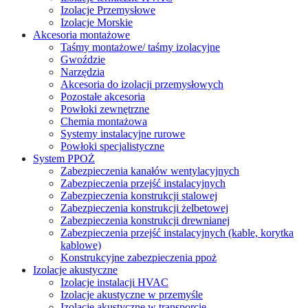
Izolacje Przemysłowe
Izolacje Morskie
Akcesoria montażowe
Taśmy montażowe/ taśmy izolacyjne
Gwoździe
Narzędzia
Akcesoria do izolacji przemysłowych
Pozostałe akcesoria
Powłoki zewnętrzne
Chemia montażowa
Systemy instalacyjne rurowe
Powłoki specjalistyczne
System PPOŻ
Zabezpieczenia kanałów wentylacyjnych
Zabezpieczenia przejść instalacyjnych
Zabezpieczenia konstrukcji stalowej
Zabezpieczenia konstrukcji żelbetowej
Zabezpieczenia konstrukcji drewnianej
Zabezpieczenia przejść instalacyjnych (kable, korytka
kablowe)
Konstrukcyjne zabezpieczenia ppoż
Izolacje akustyczne
Izolacje instalacji HVAC
Izolacje akustyczne w przemyśle
Izolacje akustyczne w transporcie