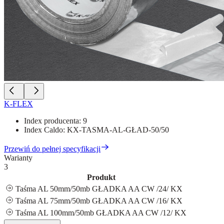
K-FLEX
Index producenta:
9
Index Caldo:
KX-TASMA-AL-GŁAD-50/50
Przewiń do pełnej specyfikacji
Warianty
3
Produkt
Taśma AL 50mm/50mb GŁADKA AA CW /24/ KX
Taśma AL 75mm/50mb GŁADKA AA CW /16/ KX
Taśma AL 100mm/50mb GŁADKA AA CW /12/ KX