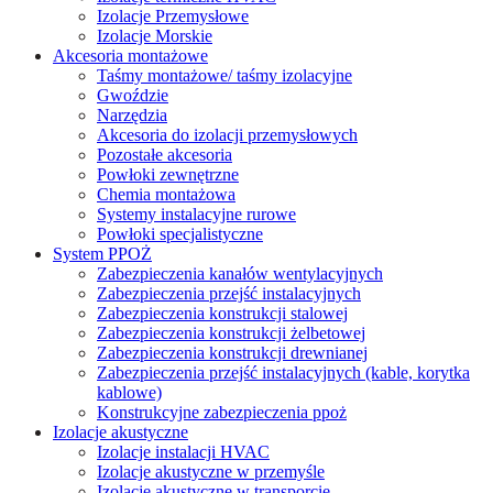
Izolacje Przemysłowe
Izolacje Morskie
Akcesoria montażowe
Taśmy montażowe/ taśmy izolacyjne
Gwoździe
Narzędzia
Akcesoria do izolacji przemysłowych
Pozostałe akcesoria
Powłoki zewnętrzne
Chemia montażowa
Systemy instalacyjne rurowe
Powłoki specjalistyczne
System PPOŻ
Zabezpieczenia kanałów wentylacyjnych
Zabezpieczenia przejść instalacyjnych
Zabezpieczenia konstrukcji stalowej
Zabezpieczenia konstrukcji żelbetowej
Zabezpieczenia konstrukcji drewnianej
Zabezpieczenia przejść instalacyjnych (kable, korytka
kablowe)
Konstrukcyjne zabezpieczenia ppoż
Izolacje akustyczne
Izolacje instalacji HVAC
Izolacje akustyczne w przemyśle
Izolacje akustyczne w transporcie