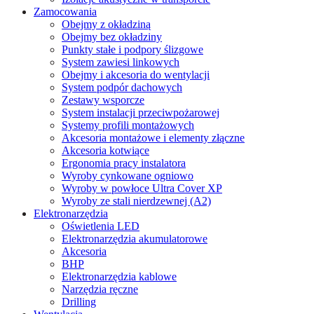
Zamocowania
Obejmy z okładziną
Obejmy bez okładziny
Punkty stałe i podpory ślizgowe
System zawiesi linkowych
Obejmy i akcesoria do wentylacji
System podpór dachowych
Zestawy wsporcze
System instalacji przeciwpożarowej
Systemy profili montażowych
Akcesoria montażowe i elementy złączne
Akcesoria kotwiące
Ergonomia pracy instalatora
Wyroby cynkowane ogniowo
Wyroby w powłoce Ultra Cover XP
Wyroby ze stali nierdzewnej (A2)
Elektronarzędzia
Oświetlenia LED
Elektronarzędzia akumulatorowe
Akcesoria
BHP
Elektronarzędzia kablowe
Narzędzia ręczne
Drilling