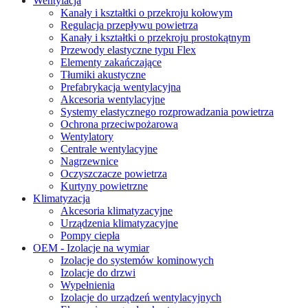
Wentylacja
Kanały i kształtki o przekroju kołowym
Regulacja przepływu powietrza
Kanały i kształtki o przekroju prostokątnym
Przewody elastyczne typu Flex
Elementy zakańczające
Tłumiki akustyczne
Prefabrykacja wentylacyjna
Akcesoria wentylacyjne
Systemy elastycznego rozprowadzania powietrza
Ochrona przeciwpożarowa
Wentylatory
Centrale wentylacyjne
Nagrzewnice
Oczyszczacze powietrza
Kurtyny powietrzne
Klimatyzacja
Akcesoria klimatyzacyjne
Urządzenia klimatyzacyjne
Pompy ciepła
OEM - Izolacje na wymiar
Izolacje do systemów kominowych
Izolacje do drzwi
Wypełnienia
Izolacje do urządzeń wentylacyjnych