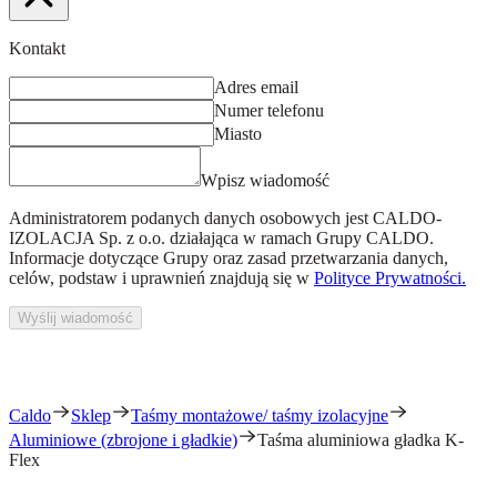
Kontakt
Adres email
Numer telefonu
Miasto
Wpisz wiadomość
Administratorem podanych danych osobowych jest
CALDO-
IZOLACJA Sp. z o.o.
działająca w ramach Grupy CALDO.
Informacje dotyczące Grupy oraz zasad przetwarzania danych,
celów, podstaw i uprawnień znajdują się w
Polityce Prywatności.
Wyślij wiadomość
Caldo
Sklep
Taśmy montażowe/ taśmy izolacyjne
Aluminiowe (zbrojone i gładkie)
Taśma aluminiowa gładka K-
Flex