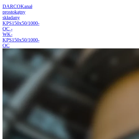
DARCO
Kanał
prostokątny
składany
KPS150x50/1000-
OC -
WK-
KPS150x50/1000-
OC