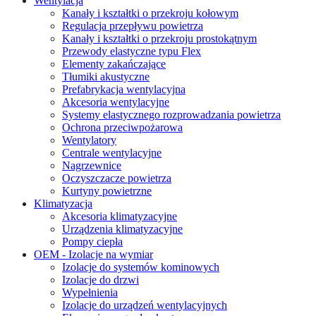
Wentylacja
Kanały i kształtki o przekroju kołowym
Regulacja przepływu powietrza
Kanały i kształtki o przekroju prostokątnym
Przewody elastyczne typu Flex
Elementy zakańczające
Tłumiki akustyczne
Prefabrykacja wentylacyjna
Akcesoria wentylacyjne
Systemy elastycznego rozprowadzania powietrza
Ochrona przeciwpożarowa
Wentylatory
Centrale wentylacyjne
Nagrzewnice
Oczyszczacze powietrza
Kurtyny powietrzne
Klimatyzacja
Akcesoria klimatyzacyjne
Urządzenia klimatyzacyjne
Pompy ciepła
OEM - Izolacje na wymiar
Izolacje do systemów kominowych
Izolacje do drzwi
Wypełnienia
Izolacje do urządzeń wentylacyjnych