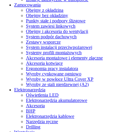
Zamocowania
Obejmy z okładziną
Obejmy bez okładziny
Punkty stałe i podpory ślizgowe
System zawiesi linkowych
Obejmy i akcesoria do wentylacji
System podpór dachowych
Zestawy wsporcze
System instalacji przeciwpożarowej
Systemy profili montażowych
Akcesoria montażowe i elementy złączne
Akcesoria kotwiące
Ergonomia pracy instalatora
Wyroby cynkowane ogniowo
Wyroby w powłoce Ultra Cover XP
Wyroby ze stali nierdzewnej (A2)
Elektronarzędzia
Oświetlenia LED
Elektronarzędzia akumulatorowe
Akcesoria
BHP
Elektronarzędzia kablowe
Narzędzia ręczne
Drilling