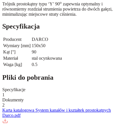
o
Trójnik prostokątny typu ‘Y’ 90
zapewnia optymalny i
równomierny rozdział strumienia powietrza do dwóch gałęzi,
minimalizując miejscowe straty ciśnienia.
Specyfikacja
Producent
DARCO
Wymiary [mm]
150x50
Kąt [°]
90
Materiał
stal ocynkowana
Waga [kg]
0.5
Pliki do pobrania
Specyfikacje
1
Dokumenty
2
Karta katalogowa System kanałów i kształtek prostokątnych
Darco.pdf