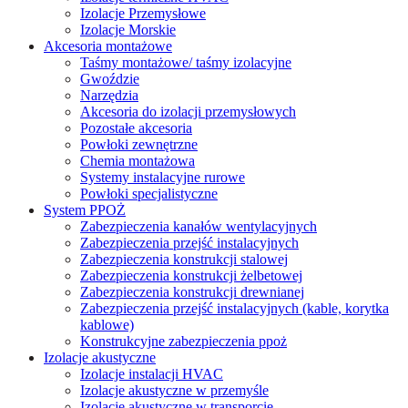
Izolacje Przemysłowe
Izolacje Morskie
Akcesoria montażowe
Taśmy montażowe/ taśmy izolacyjne
Gwoździe
Narzędzia
Akcesoria do izolacji przemysłowych
Pozostałe akcesoria
Powłoki zewnętrzne
Chemia montażowa
Systemy instalacyjne rurowe
Powłoki specjalistyczne
System PPOŻ
Zabezpieczenia kanałów wentylacyjnych
Zabezpieczenia przejść instalacyjnych
Zabezpieczenia konstrukcji stalowej
Zabezpieczenia konstrukcji żelbetowej
Zabezpieczenia konstrukcji drewnianej
Zabezpieczenia przejść instalacyjnych (kable, korytka
kablowe)
Konstrukcyjne zabezpieczenia ppoż
Izolacje akustyczne
Izolacje instalacji HVAC
Izolacje akustyczne w przemyśle
Izolacje akustyczne w transporcie