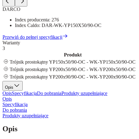
DARCO
Index producenta:
276
Index Caldo:
DAR-WK-YP150X50/90-OC
Przewiń do pełnej specyfikacji
Warianty
3
Produkt
Trójnik prostokątny YP150x50/90-OC - WK-YP150x50/90-OC
Trójnik prostokątny YP200x50/90-OC - WK-YP200x50/90-OC
Trójnik prostokątny YP200x90/90-OC - WK-YP200x90/90-OC
Opis
Opis
Specyfikacja
Do pobrania
Produkty uzupełniające
Opis
Specyfikacja
Do pobrania
Produkty uzupełniające
Opis