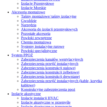
Izolacje Przemysłowe
Izolacje Morskie
Akcesoria montażowe
Taśmy montażowe/ taśmy izolacyjne
Gwoździe
Narzędzia
Akcesoria do izolacji przemysłowych
Pozostałe akcesoria
Powłoki zewnętrzne
Chemia montażowa
Systemy instalacyjne rurowe
Powłoki specjalistyczne
System PPOŻ
Zabezpieczenia kanałów wentylacyjnych
Zabezpieczenia przejść instalacyjnych
Zabezpieczenia konstrukcji stalowej
Zabezpieczenia konstrukcji żelbetowej
Zabezpieczenia konstrukcji drewnianej
Zabezpieczenia przejść instalacyjnych (kable, korytka
kablowe)
Konstrukcyjne zabezpieczenia ppoż
Izolacje akustyczne
Izolacje instalacji HVAC
Izolacje akustyczne w przemyśle
Izolacje akustyczne w transporcie