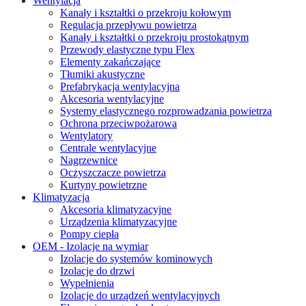
Wentylacja
Kanały i kształtki o przekroju kołowym
Regulacja przepływu powietrza
Kanały i kształtki o przekroju prostokątnym
Przewody elastyczne typu Flex
Elementy zakańczające
Tłumiki akustyczne
Prefabrykacja wentylacyjna
Akcesoria wentylacyjne
Systemy elastycznego rozprowadzania powietrza
Ochrona przeciwpożarowa
Wentylatory
Centrale wentylacyjne
Nagrzewnice
Oczyszczacze powietrza
Kurtyny powietrzne
Klimatyzacja
Akcesoria klimatyzacyjne
Urządzenia klimatyzacyjne
Pompy ciepła
OEM - Izolacje na wymiar
Izolacje do systemów kominowych
Izolacje do drzwi
Wypełnienia
Izolacje do urządzeń wentylacyjnych