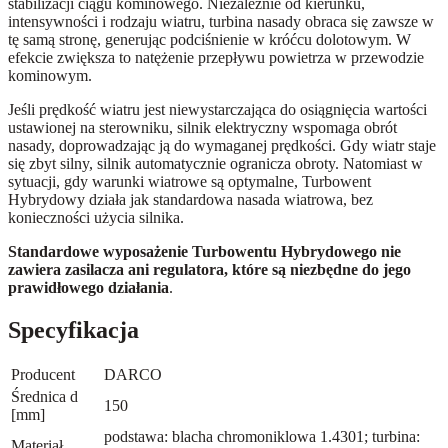
stabilizacji ciągu kominowego. Niezależnie od kierunku,
intensywności i rodzaju wiatru, turbina nasady obraca się zawsze w
tę samą stronę, generując podciśnienie w króćcu dolotowym. W
efekcie zwiększa to natężenie przepływu powietrza w przewodzie
kominowym.
Jeśli prędkość wiatru jest niewystarczająca do osiągnięcia wartości
ustawionej na sterowniku, silnik elektryczny wspomaga obrót
nasady, doprowadzając ją do wymaganej prędkości. Gdy wiatr staje
się zbyt silny, silnik automatycznie ogranicza obroty. Natomiast w
sytuacji, gdy warunki wiatrowe są optymalne, Turbowent
Hybrydowy działa jak standardowa nasada wiatrowa, bez
konieczności użycia silnika.
Standardowe wyposażenie Turbowentu Hybrydowego nie
zawiera zasilacza ani regulatora, które są niezbędne do jego
prawidłowego działania
.
Specyfikacja
Producent
DARCO
Średnica d
150
[mm]
podstawa: blacha chromoniklowa 1.4301; turbina:
Materiał