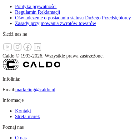
Polityka prywatności
Regulamin Reklamacji
Oświadczenie o posiadaniu statusu Dużego Przedsiębiorcy
Zasady przyjmowania zwrotów towarów
Śledź nas na
Caldo
©
1993-
2026
.
Wszystkie prawa zastrzeżone.
Infolinia:
Email:
marketing@caldo.pl
Informacje
Kontakt
Strefa marek
Poznaj nas
O nas