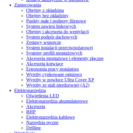
Zamocowania
Obejmy z okładziną
Obejmy bez okładziny
Punkty stałe i podpory ślizgowe
System zawiesi linkowych
Obejmy i akcesoria do wentylacji
System podpór dachowych
Zestawy wsporcze
System instalacji przeciwpożarowej
Systemy profili montażowych
Akcesoria montażowe i elementy złączne
Akcesoria kotwiące
Ergonomia pracy instalatora
Wyroby cynkowane ogniowo
Wyroby w powłoce Ultra Cover XP
Wyroby ze stali nierdzewnej (A2)
Elektronarzędzia
Oświetlenia LED
Elektronarzędzia akumulatorowe
Akcesoria
BHP
Elektronarzędzia kablowe
Narzędzia ręczne
Drilling