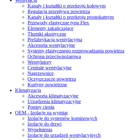
Wentylacja
Kanały i kształtki o przekroju kołowym
Regulacja przepływu powietrza
Kanały i kształtki o przekroju prostokątnym
Przewody elastyczne typu Flex
Elementy zakańczające
Tłumiki akustyczne
Prefabrykacja wentylacyjna
Akcesoria wentylacyjne
Systemy elastycznego rozprowadzania powietrza
Ochrona przeciwpożarowa
Wentylatory
Centrale wentylacyjne
Nagrzewnice
Oczyszczacze powietrza
Kurtyny powietrzne
Klimatyzacja
Akcesoria klimatyzacyjne
Urządzenia klimatyzacyjne
Pompy ciepła
OEM - Izolacje na wymiar
Izolacje do systemów kominowych
Izolacje do drzwi
Wypełnienia
Izolacje do urządzeń wentylacyjnych