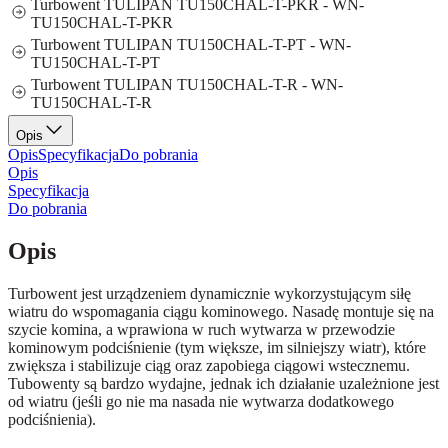
Turbowent TULIPAN TU150CHAL-T-PKR - WN-
TU150CHAL-T-PKR
Turbowent TULIPAN TU150CHAL-T-PT - WN-
TU150CHAL-T-PT
Turbowent TULIPAN TU150CHAL-T-R - WN-
TU150CHAL-T-R
Opis
Opis
Specyfikacja
Do pobrania
Opis
Specyfikacja
Do pobrania
Opis
Turbowent jest urządzeniem dynamicznie wykorzystującym siłę
wiatru do wspomagania ciągu kominowego. Nasadę montuje się na
szycie komina, a wprawiona w ruch wytwarza w przewodzie
kominowym podciśnienie (tym większe, im silniejszy wiatr), które
zwiększa i stabilizuje ciąg oraz zapobiega ciągowi wstecznemu.
Tubowenty są bardzo wydajne, jednak ich działanie uzależnione jest
od wiatru (jeśli go nie ma nasada nie wytwarza dodatkowego
podciśnienia).