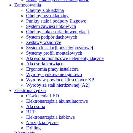
Zamocowania
Obejmy z okładziną
Obejmy bez okładziny
Punkty stałe i podpory ślizgowe
System zawiesi linkowych
Obejmy i akcesoria do wentylacji
System podpór dachowych
Zestawy wsporcze
System instalacji przeciwpożarowej
Systemy profili montażowych
Akcesoria montażowe i elementy złączne
Akcesoria kotwiące
Ergonomia pracy instalatora
Wyroby cynkowane ogniowo
Wyroby w powłoce Ultra Cover XP
Wyroby ze stali nierdzewnej (A2)
Elektronarzędzia
Oświetlenia LED
Elektronarzędzia akumulatorowe
Akcesoria
BHP
Elektronarzędzia kablowe
Narzędzia ręczne
Drilling