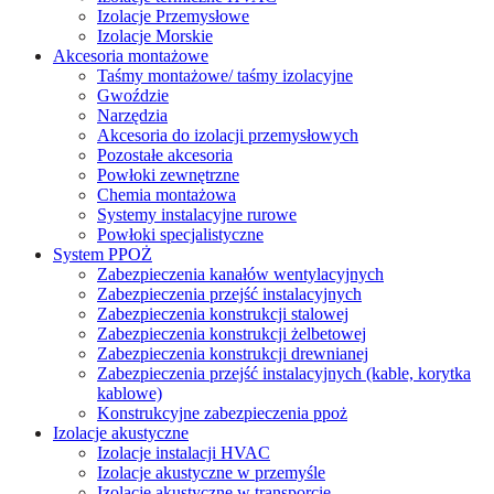
Izolacje Przemysłowe
Izolacje Morskie
Akcesoria montażowe
Taśmy montażowe/ taśmy izolacyjne
Gwoździe
Narzędzia
Akcesoria do izolacji przemysłowych
Pozostałe akcesoria
Powłoki zewnętrzne
Chemia montażowa
Systemy instalacyjne rurowe
Powłoki specjalistyczne
System PPOŻ
Zabezpieczenia kanałów wentylacyjnych
Zabezpieczenia przejść instalacyjnych
Zabezpieczenia konstrukcji stalowej
Zabezpieczenia konstrukcji żelbetowej
Zabezpieczenia konstrukcji drewnianej
Zabezpieczenia przejść instalacyjnych (kable, korytka
kablowe)
Konstrukcyjne zabezpieczenia ppoż
Izolacje akustyczne
Izolacje instalacji HVAC
Izolacje akustyczne w przemyśle
Izolacje akustyczne w transporcie