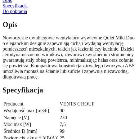
Opis
Specyfikacja
Do pobrania
Opis
Nowoczesne dwubiegowe wentylatory wywiewne Quiet Mild Duo
o eleganckim designie zapewniają cichą i wydajną wentylację
pomieszczeń mieszkalnych, takich jak łazienki czy kuchnie. Dzięki
aerodynamicznemu wirnikowi, zaworowi zwrotnemu i strumienicy
gwarantują stały obieg powietrza, minimalizując hałas oraz cofanie
się powietrza. Kompaktowa konstrukcja z trwałego tworzywa ABS
umożliwia montaż na ścianie lub suficie i zapewnia niezawodną,
długotrwałą pracę.
Specyfikacja
Producent
VENTS GROUP
Wydajność max [m3/h]
90
Napięcie [V]
230
Moc max [W]
7,5
Średnica D [mm]
99
Poziom ciś. akust.* [dB(A)]
25