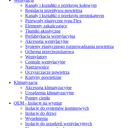
Wentylacja
Kanały i kształtki o przekroju kołowym
Regulacja przepływu powietrza
Kanały i kształtki o przekroju prostokątnym
Przewody elastyczne typu Flex
Elementy zakańczające
Tłumiki akustyczne
Prefabrykacja wentylacyjna
Akcesoria wentylacyjne
Systemy elastycznego rozprowadzania powietrza
Ochrona przeciwpożarowa
Wentylatory
Centrale wentylacyjne
Nagrzewnice
Oczyszczacze powietrza
Kurtyny powietrzne
Klimatyzacja
Akcesoria klimatyzacyjne
Urządzenia klimatyzacyjne
Pompy ciepła
OEM - Izolacje na wymiar
Izolacje do systemów kominowych
Izolacje do drzwi
Wypełnienia
Izolacje do urządzeń wentylacyjnych