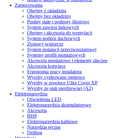
Zamocowania
Obejmy z okładziną
Obejmy bez okładziny
Punkty stałe i podpory ślizgowe
System zawiesi linkowych
Obejmy i akcesoria do wentylacji
System podpór dachowych
Zestawy wsporcze
System instalacji przeciwpożarowej
Systemy profili montażowych
Akcesoria montażowe i elementy złączne
Akcesoria kotwiące
Ergonomia pracy instalatora
Wyroby cynkowane ogniowo
Wyroby w powłoce Ultra Cover XP
Wyroby ze stali nierdzewnej (A2)
Elektronarzędzia
Oświetlenia LED
Elektronarzędzia akumulatorowe
Akcesoria
BHP
Elektronarzędzia kablowe
Narzędzia ręczne
Drilling