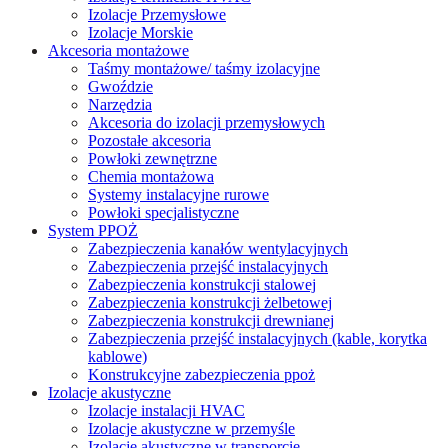
Izolacje Przemysłowe
Izolacje Morskie
Akcesoria montażowe
Taśmy montażowe/ taśmy izolacyjne
Gwoździe
Narzędzia
Akcesoria do izolacji przemysłowych
Pozostałe akcesoria
Powłoki zewnętrzne
Chemia montażowa
Systemy instalacyjne rurowe
Powłoki specjalistyczne
System PPOŻ
Zabezpieczenia kanałów wentylacyjnych
Zabezpieczenia przejść instalacyjnych
Zabezpieczenia konstrukcji stalowej
Zabezpieczenia konstrukcji żelbetowej
Zabezpieczenia konstrukcji drewnianej
Zabezpieczenia przejść instalacyjnych (kable, korytka
kablowe)
Konstrukcyjne zabezpieczenia ppoż
Izolacje akustyczne
Izolacje instalacji HVAC
Izolacje akustyczne w przemyśle
Izolacje akustyczne w transporcie