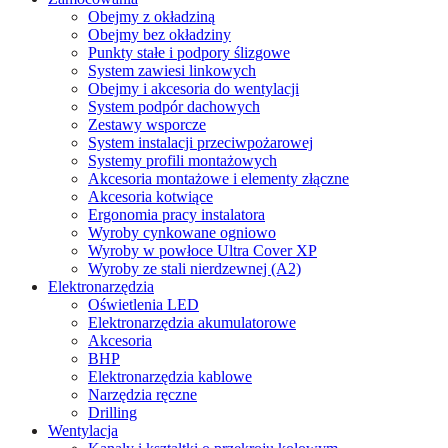
Obejmy z okładziną
Obejmy bez okładziny
Punkty stałe i podpory ślizgowe
System zawiesi linkowych
Obejmy i akcesoria do wentylacji
System podpór dachowych
Zestawy wsporcze
System instalacji przeciwpożarowej
Systemy profili montażowych
Akcesoria montażowe i elementy złączne
Akcesoria kotwiące
Ergonomia pracy instalatora
Wyroby cynkowane ogniowo
Wyroby w powłoce Ultra Cover XP
Wyroby ze stali nierdzewnej (A2)
Elektronarzędzia
Oświetlenia LED
Elektronarzędzia akumulatorowe
Akcesoria
BHP
Elektronarzędzia kablowe
Narzędzia ręczne
Drilling
Wentylacja