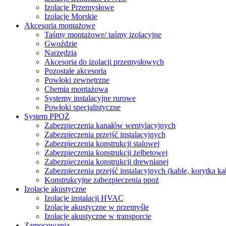
Izolacje Przemysłowe
Izolacje Morskie
Akcesoria montażowe
Taśmy montażowe/ taśmy izolacyjne
Gwoździe
Narzędzia
Akcesoria do izolacji przemysłowych
Pozostałe akcesoria
Powłoki zewnętrzne
Chemia montażowa
Systemy instalacyjne rurowe
Powłoki specjalistyczne
System PPOŻ
Zabezpieczenia kanałów wentylacyjnych
Zabezpieczenia przejść instalacyjnych
Zabezpieczenia konstrukcji stalowej
Zabezpieczenia konstrukcji żelbetowej
Zabezpieczenia konstrukcji drewnianej
Zabezpieczenia przejść instalacyjnych (kable, korytka k
Konstrukcyjne zabezpieczenia ppoż
Izolacje akustyczne
Izolacje instalacji HVAC
Izolacje akustyczne w przemyśle
Izolacje akustyczne w transporcie
Zamocowania