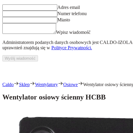
Adres email
Numer telefonu
Miasto
Wpisz wiadomość
Administratorem podanych danych osobowych jest
CALDO-IZOLACJ
uprawnień znajdują się w
Polityce Prywatności.
Wyślij wiadomość
Caldo
Sklep
Wentylatory
Osiowe
Wentylator osiowy ście
Wentylator osiowy ścienny HCBB