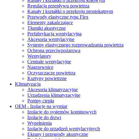
Kanały i kształtki o przekroju kołowym
Regulacja przepływu powietrza
Kanały i kształtki o przekroju prostokątnym
Przewody elastyczne typu Flex
Elementy zakańczające
Tłumiki akustyczne
Prefabrykacja wentylacyjna
Akcesoria wentylacyjne
Systemy elastycznego rozprowadzania powietrza
Ochrona przeciwpożarowa
Wentylatory
Centrale wentylacyjne
Nagrzewnice
Oczyszczacze powietrza
Kurtyny powietrzne
Klimatyzacja
Akcesoria klimatyzacyjne
Urządzenia klimatyzacyjne
Pompy ciepła
OEM - Izolacje na wymiar
Izolacje do systemów kominowych
Izolacje do drzwi
Wypełnienia
Izolacje do urządzeń wentylacyjnych
Ekrany i przegrody akustyczne