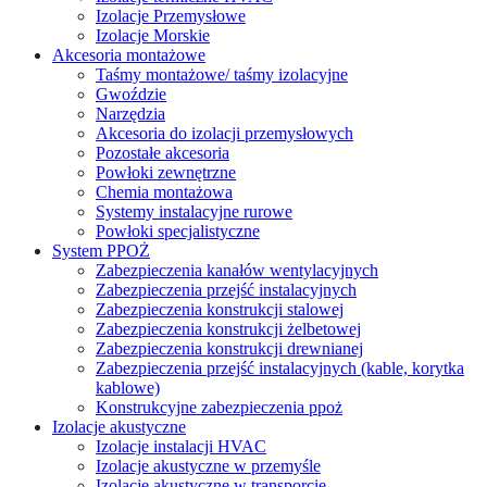
Izolacje Przemysłowe
Izolacje Morskie
Akcesoria montażowe
Taśmy montażowe/ taśmy izolacyjne
Gwoździe
Narzędzia
Akcesoria do izolacji przemysłowych
Pozostałe akcesoria
Powłoki zewnętrzne
Chemia montażowa
Systemy instalacyjne rurowe
Powłoki specjalistyczne
System PPOŻ
Zabezpieczenia kanałów wentylacyjnych
Zabezpieczenia przejść instalacyjnych
Zabezpieczenia konstrukcji stalowej
Zabezpieczenia konstrukcji żelbetowej
Zabezpieczenia konstrukcji drewnianej
Zabezpieczenia przejść instalacyjnych (kable, korytka
kablowe)
Konstrukcyjne zabezpieczenia ppoż
Izolacje akustyczne
Izolacje instalacji HVAC
Izolacje akustyczne w przemyśle
Izolacje akustyczne w transporcie