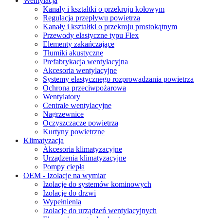
Wentylacja
Kanały i kształtki o przekroju kołowym
Regulacja przepływu powietrza
Kanały i kształtki o przekroju prostokątnym
Przewody elastyczne typu Flex
Elementy zakańczające
Tłumiki akustyczne
Prefabrykacja wentylacyjna
Akcesoria wentylacyjne
Systemy elastycznego rozprowadzania powietrza
Ochrona przeciwpożarowa
Wentylatory
Centrale wentylacyjne
Nagrzewnice
Oczyszczacze powietrza
Kurtyny powietrzne
Klimatyzacja
Akcesoria klimatyzacyjne
Urządzenia klimatyzacyjne
Pompy ciepła
OEM - Izolacje na wymiar
Izolacje do systemów kominowych
Izolacje do drzwi
Wypełnienia
Izolacje do urządzeń wentylacyjnych