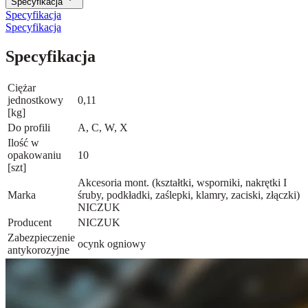
Specyfikacja
Specyfikacja
Specyfikacja
Specyfikacja
Ciężar
jednostkowy
0,11
[kg]
Do profili
A, C, W, X
Ilość w
opakowaniu
10
[szt]
Akcesoria mont. (kształtki, wsporniki, nakrętki I
Marka
śruby, podkładki, zaślepki, klamry, zaciski, złączki)
NICZUK
Producent
NICZUK
Zabezpieczenie
ocynk ogniowy
antykorozyjne