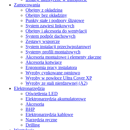
Zamocowania
Obejmy z okładziną
Obejmy bez okładziny
Punkty stałe i podpory ślizgowe
System zawiesi linkowych
Obejmy i akcesoria do wentylacji
System podpór dachowych
Zestawy wsporcze
System instalacji przeciwpożarowej
Systemy profili montażowych
Akcesoria montażowe i elementy złączne
Akcesoria kotwiące
Ergonomia pracy instalatora
Wyroby cynkowane ogniowo
Wyroby w powłoce Ultra Cover XP
Wyroby ze stali nierdzewnej (A2)
Elektronarzędzia
Oświetlenia LED
Elektronarzędzia akumulatorowe
Akcesoria
BHP
Elektronarzędzia kablowe
Narzędzia ręczne
Drilling