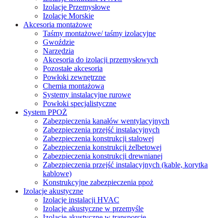
Izolacje Przemysłowe
Izolacje Morskie
Akcesoria montażowe
Taśmy montażowe/ taśmy izolacyjne
Gwoździe
Narzędzia
Akcesoria do izolacji przemysłowych
Pozostałe akcesoria
Powłoki zewnętrzne
Chemia montażowa
Systemy instalacyjne rurowe
Powłoki specjalistyczne
System PPOŻ
Zabezpieczenia kanałów wentylacyjnych
Zabezpieczenia przejść instalacyjnych
Zabezpieczenia konstrukcji stalowej
Zabezpieczenia konstrukcji żelbetowej
Zabezpieczenia konstrukcji drewnianej
Zabezpieczenia przejść instalacyjnych (kable, korytka
kablowe)
Konstrukcyjne zabezpieczenia ppoż
Izolacje akustyczne
Izolacje instalacji HVAC
Izolacje akustyczne w przemyśle
Izolacje akustyczne w transporcie