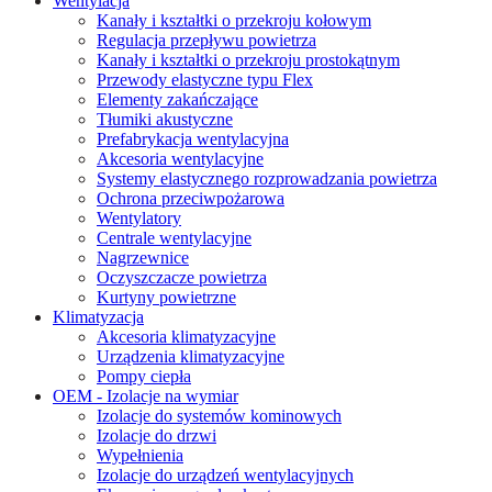
Wentylacja
Kanały i kształtki o przekroju kołowym
Regulacja przepływu powietrza
Kanały i kształtki o przekroju prostokątnym
Przewody elastyczne typu Flex
Elementy zakańczające
Tłumiki akustyczne
Prefabrykacja wentylacyjna
Akcesoria wentylacyjne
Systemy elastycznego rozprowadzania powietrza
Ochrona przeciwpożarowa
Wentylatory
Centrale wentylacyjne
Nagrzewnice
Oczyszczacze powietrza
Kurtyny powietrzne
Klimatyzacja
Akcesoria klimatyzacyjne
Urządzenia klimatyzacyjne
Pompy ciepła
OEM - Izolacje na wymiar
Izolacje do systemów kominowych
Izolacje do drzwi
Wypełnienia
Izolacje do urządzeń wentylacyjnych