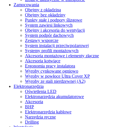
Zamocowania
Obejmy z okładziną
Obejmy bez okładziny
Punkty stałe i podpory ślizgowe
System zawiesi linkowych
Obejmy i akcesoria do wentylacji
System podpór dachowych
Zestawy wsporcze
System instalacji przeciwpożarowej
Systemy profili montażowych
Akcesoria montażowe i elementy złączne
Akcesoria kotwiące
Ergonomia pracy instalatora
Wyroby cynkowane ogniowo
Wyroby w powłoce Ultra Cover XP
Wyroby ze stali nierdzewnej (A2)
Elektronarzędzia
Oświetlenia LED
Elektronarzędzia akumulatorowe
Akcesoria
BHP
Elektronarzędzia kablowe
Narzędzia ręczne
Drilling