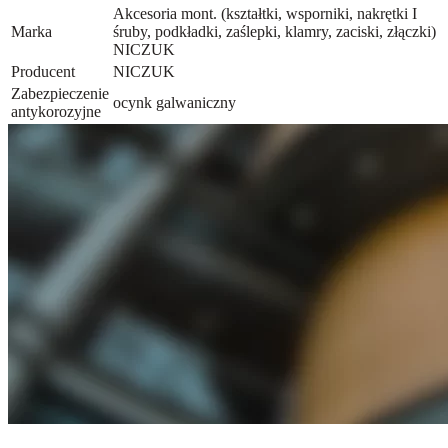
Akcesoria mont. (kształtki, wsporniki, nakrętki I
Marka
śruby, podkładki, zaślepki, klamry, zaciski, złączki)
NICZUK
Producent
NICZUK
Zabezpieczenie
ocynk galwaniczny
antykorozyjne