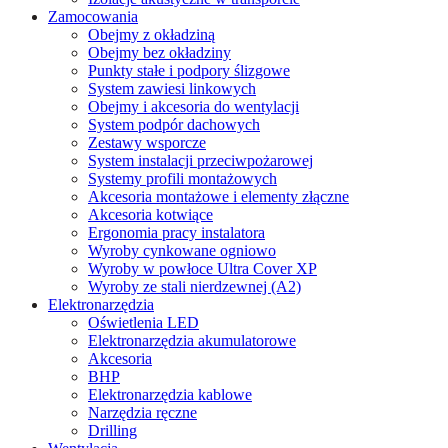
Zamocowania
Obejmy z okładziną
Obejmy bez okładziny
Punkty stałe i podpory ślizgowe
System zawiesi linkowych
Obejmy i akcesoria do wentylacji
System podpór dachowych
Zestawy wsporcze
System instalacji przeciwpożarowej
Systemy profili montażowych
Akcesoria montażowe i elementy złączne
Akcesoria kotwiące
Ergonomia pracy instalatora
Wyroby cynkowane ogniowo
Wyroby w powłoce Ultra Cover XP
Wyroby ze stali nierdzewnej (A2)
Elektronarzędzia
Oświetlenia LED
Elektronarzędzia akumulatorowe
Akcesoria
BHP
Elektronarzędzia kablowe
Narzędzia ręczne
Drilling