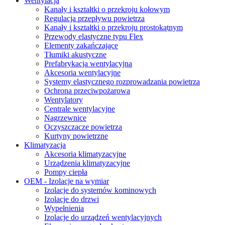
Wentylacja
Kanały i kształtki o przekroju kołowym
Regulacja przepływu powietrza
Kanały i kształtki o przekroju prostokątnym
Przewody elastyczne typu Flex
Elementy zakańczające
Tłumiki akustyczne
Prefabrykacja wentylacyjna
Akcesoria wentylacyjne
Systemy elastycznego rozprowadzania powietrza
Ochrona przeciwpożarowa
Wentylatory
Centrale wentylacyjne
Nagrzewnice
Oczyszczacze powietrza
Kurtyny powietrzne
Klimatyzacja
Akcesoria klimatyzacyjne
Urządzenia klimatyzacyjne
Pompy ciepła
OEM - Izolacje na wymiar
Izolacje do systemów kominowych
Izolacje do drzwi
Wypełnienia
Izolacje do urządzeń wentylacyjnych