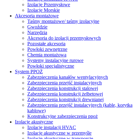
Izolacje Przemysłowe
Izolacje Morskie
Akcesoria montażowe
Taśmy montażowe/ taśmy izolacyjne
Gwoździe
Narzędzia
Akcesoria do izolacji przemysłowych
Pozostałe akcesoria
Powłoki zewnętrzne
Chemia montażowa
Systemy instalacyjne rurowe
Powłoki specjalistyczne
System PPOŻ
Zabezpieczenia kanałów wentylacyjnych
Zabezpieczenia przejść instalacyjnych
Zabezpieczenia konstrukcji stalowej
Zabezpieczenia konstrukcji żelbetowej
Zabezpieczenia konstrukcji drewnianej
Zabezpieczenia przejść instalacyjnych (kable, korytka
kablowe)
Konstrukcyjne zabezpieczenia ppoż
Izolacje akustyczne
Izolacje instalacji HVAC
Izolacje akustyczne w przemyśle
Izolacje akustyczne w transporcie