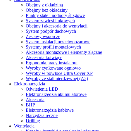
Obejmy z okładziną
Obejmy bez okładziny
Punkty stałe i podpory ślizgowe
System zawiesi linkowych
Obejmy i akcesoria do wentylacji
System podpór dachowych
Zestawy wsporcze
System instalacji przeciwpożarowej
Systemy profili montażowych
Akcesoria montażowe i elementy złączne
Akcesoria kotwiące
Ergonomia pracy instalatora
Wyroby cynkowane ogniowo
Wyroby w powłoce Ultra Cover XP
Wyroby ze stali nierdzewnej (A2)
Elektronarzędzia
Oświetlenia LED
Elektronarzędzia akumulatorowe
Akcesoria
BHP
Elektronarzędzia kablowe
Narzędzia ręczne
Drilling
Wentylacja