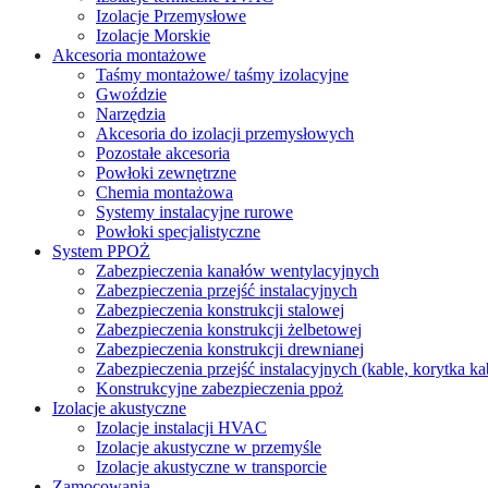
Izolacje Przemysłowe
Izolacje Morskie
Akcesoria montażowe
Taśmy montażowe/ taśmy izolacyjne
Gwoździe
Narzędzia
Akcesoria do izolacji przemysłowych
Pozostałe akcesoria
Powłoki zewnętrzne
Chemia montażowa
Systemy instalacyjne rurowe
Powłoki specjalistyczne
System PPOŻ
Zabezpieczenia kanałów wentylacyjnych
Zabezpieczenia przejść instalacyjnych
Zabezpieczenia konstrukcji stalowej
Zabezpieczenia konstrukcji żelbetowej
Zabezpieczenia konstrukcji drewnianej
Zabezpieczenia przejść instalacyjnych (kable, korytka k
Konstrukcyjne zabezpieczenia ppoż
Izolacje akustyczne
Izolacje instalacji HVAC
Izolacje akustyczne w przemyśle
Izolacje akustyczne w transporcie
Zamocowania