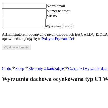
Adres email
Numer telefonu
Miasto
Wpisz wiadomość
Administratorem podanych danych osobowych jest
CALDO-IZOLACJ
uprawnień znajdują się w
Polityce Prywatności.
Wyślij wiadomość
Caldo
Sklep
Elementy zakańczające
Czerpnie i wyrzutnie dach
Wyrzutnia dachowa ocynkowana typ C1 