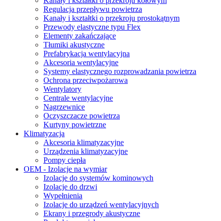
Kanały i kształtki o przekroju kołowym
Regulacja przepływu powietrza
Kanały i kształtki o przekroju prostokątnym
Przewody elastyczne typu Flex
Elementy zakańczające
Tłumiki akustyczne
Prefabrykacja wentylacyjna
Akcesoria wentylacyjne
Systemy elastycznego rozprowadzania powietrza
Ochrona przeciwpożarowa
Wentylatory
Centrale wentylacyjne
Nagrzewnice
Oczyszczacze powietrza
Kurtyny powietrzne
Klimatyzacja
Akcesoria klimatyzacyjne
Urządzenia klimatyzacyjne
Pompy ciepła
OEM - Izolacje na wymiar
Izolacje do systemów kominowych
Izolacje do drzwi
Wypełnienia
Izolacje do urządzeń wentylacyjnych
Ekrany i przegrody akustyczne