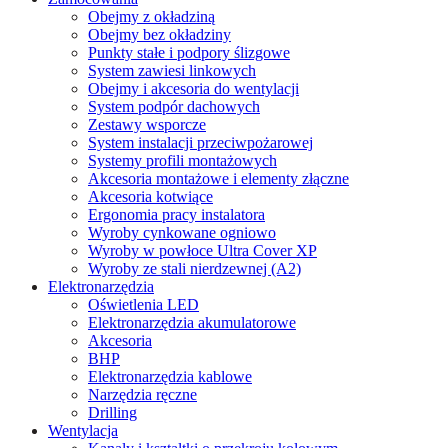
Obejmy z okładziną
Obejmy bez okładziny
Punkty stałe i podpory ślizgowe
System zawiesi linkowych
Obejmy i akcesoria do wentylacji
System podpór dachowych
Zestawy wsporcze
System instalacji przeciwpożarowej
Systemy profili montażowych
Akcesoria montażowe i elementy złączne
Akcesoria kotwiące
Ergonomia pracy instalatora
Wyroby cynkowane ogniowo
Wyroby w powłoce Ultra Cover XP
Wyroby ze stali nierdzewnej (A2)
Elektronarzędzia
Oświetlenia LED
Elektronarzędzia akumulatorowe
Akcesoria
BHP
Elektronarzędzia kablowe
Narzędzia ręczne
Drilling
Wentylacja