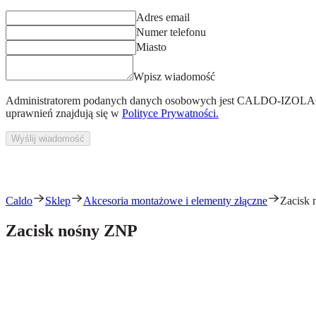
Adres email
Numer telefonu
Miasto
Wpisz wiadomość
Administratorem podanych danych osobowych jest
CALDO-IZOLACJ
uprawnień znajdują się w
Polityce Prywatności.
Wyślij wiadomość
Caldo
Sklep
Akcesoria montażowe i elementy złączne
Zacisk
Zacisk nośny ZNP