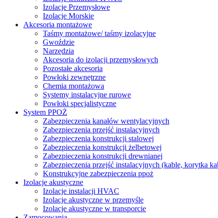
Izolacje Przemysłowe
Izolacje Morskie
Akcesoria montażowe
Taśmy montażowe/ taśmy izolacyjne
Gwoździe
Narzędzia
Akcesoria do izolacji przemysłowych
Pozostałe akcesoria
Powłoki zewnętrzne
Chemia montażowa
Systemy instalacyjne rurowe
Powłoki specjalistyczne
System PPOŻ
Zabezpieczenia kanałów wentylacyjnych
Zabezpieczenia przejść instalacyjnych
Zabezpieczenia konstrukcji stalowej
Zabezpieczenia konstrukcji żelbetowej
Zabezpieczenia konstrukcji drewnianej
Zabezpieczenia przejść instalacyjnych (kable, korytka k
Konstrukcyjne zabezpieczenia ppoż
Izolacje akustyczne
Izolacje instalacji HVAC
Izolacje akustyczne w przemyśle
Izolacje akustyczne w transporcie
Zamocowania