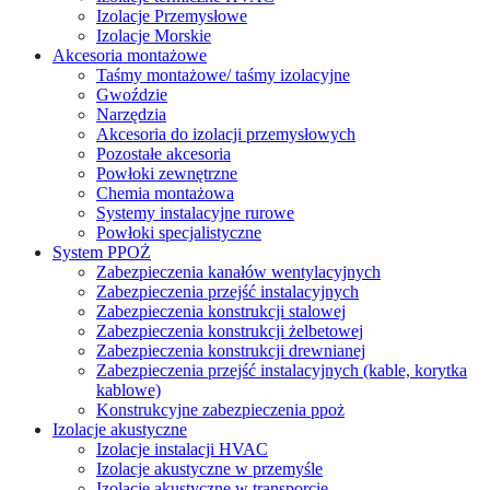
Izolacje Przemysłowe
Izolacje Morskie
Akcesoria montażowe
Taśmy montażowe/ taśmy izolacyjne
Gwoździe
Narzędzia
Akcesoria do izolacji przemysłowych
Pozostałe akcesoria
Powłoki zewnętrzne
Chemia montażowa
Systemy instalacyjne rurowe
Powłoki specjalistyczne
System PPOŻ
Zabezpieczenia kanałów wentylacyjnych
Zabezpieczenia przejść instalacyjnych
Zabezpieczenia konstrukcji stalowej
Zabezpieczenia konstrukcji żelbetowej
Zabezpieczenia konstrukcji drewnianej
Zabezpieczenia przejść instalacyjnych (kable, korytka
kablowe)
Konstrukcyjne zabezpieczenia ppoż
Izolacje akustyczne
Izolacje instalacji HVAC
Izolacje akustyczne w przemyśle
Izolacje akustyczne w transporcie