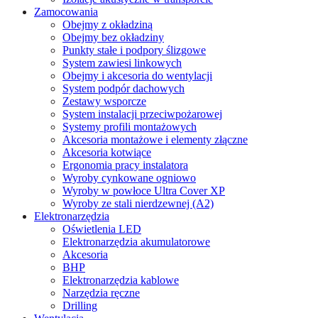
Zamocowania
Obejmy z okładziną
Obejmy bez okładziny
Punkty stałe i podpory ślizgowe
System zawiesi linkowych
Obejmy i akcesoria do wentylacji
System podpór dachowych
Zestawy wsporcze
System instalacji przeciwpożarowej
Systemy profili montażowych
Akcesoria montażowe i elementy złączne
Akcesoria kotwiące
Ergonomia pracy instalatora
Wyroby cynkowane ogniowo
Wyroby w powłoce Ultra Cover XP
Wyroby ze stali nierdzewnej (A2)
Elektronarzędzia
Oświetlenia LED
Elektronarzędzia akumulatorowe
Akcesoria
BHP
Elektronarzędzia kablowe
Narzędzia ręczne
Drilling