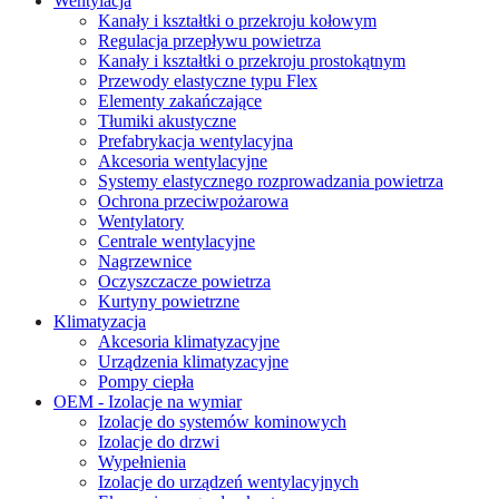
Wentylacja
Kanały i kształtki o przekroju kołowym
Regulacja przepływu powietrza
Kanały i kształtki o przekroju prostokątnym
Przewody elastyczne typu Flex
Elementy zakańczające
Tłumiki akustyczne
Prefabrykacja wentylacyjna
Akcesoria wentylacyjne
Systemy elastycznego rozprowadzania powietrza
Ochrona przeciwpożarowa
Wentylatory
Centrale wentylacyjne
Nagrzewnice
Oczyszczacze powietrza
Kurtyny powietrzne
Klimatyzacja
Akcesoria klimatyzacyjne
Urządzenia klimatyzacyjne
Pompy ciepła
OEM - Izolacje na wymiar
Izolacje do systemów kominowych
Izolacje do drzwi
Wypełnienia
Izolacje do urządzeń wentylacyjnych