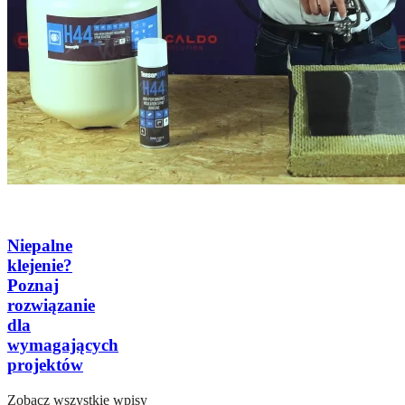
Niepalne
klejenie?
Poznaj
rozwiązanie
dla
wymagających
projektów
Zobacz wszystkie wpisy