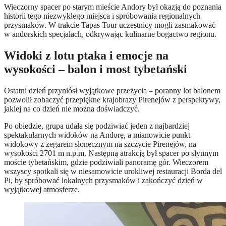
Wieczorny spacer po starym mieście Andory był okazją do poznania
historii tego niezwykłego miejsca i spróbowania regionalnych
przysmaków. W trakcie Tapas Tour uczestnicy mogli zasmakować
w andorskich specjałach, odkrywając kulinarne bogactwo regionu.
Widoki z lotu ptaka i emocje na
wysokości – balon i most tybetański
Ostatni dzień przyniósł wyjątkowe przeżycia – poranny lot balonem
pozwolił zobaczyć przepiękne krajobrazy Pirenejów z perspektywy,
jakiej na co dzień nie można doświadczyć.
Po obiedzie, grupa udała się podziwiać jeden z najbardziej
spektakularnych widoków na Andorę, a mianowicie punkt
widokowy z zegarem słonecznym na szczycie Pirenejów, na
wysokości 2701 m n.p.m. Następną atrakcją był spacer po słynnym
moście tybetańskim, gdzie podziwiali panoramę gór. Wieczorem
wszyscy spotkali się w niesamowicie urokliwej restauracji Borda del
Pi, by spróbować lokalnych przysmaków i zakończyć dzień w
wyjątkowej atmosferze.