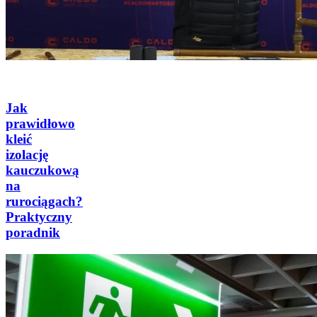
Jak
prawidłowo
kleić
izolację
kauczukową
na
rurociągach?
Praktyczny
poradnik