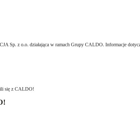
A Sp. z o.o.
działająca w ramach Grupy CALDO. Informacje dotyczą
lili się z CALDO!
O!