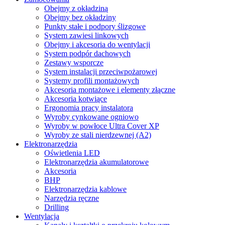
Obejmy z okładziną
Obejmy bez okładziny
Punkty stałe i podpory ślizgowe
System zawiesi linkowych
Obejmy i akcesoria do wentylacji
System podpór dachowych
Zestawy wsporcze
System instalacji przeciwpożarowej
Systemy profili montażowych
Akcesoria montażowe i elementy złączne
Akcesoria kotwiące
Ergonomia pracy instalatora
Wyroby cynkowane ogniowo
Wyroby w powłoce Ultra Cover XP
Wyroby ze stali nierdzewnej (A2)
Elektronarzędzia
Oświetlenia LED
Elektronarzędzia akumulatorowe
Akcesoria
BHP
Elektronarzędzia kablowe
Narzędzia ręczne
Drilling
Wentylacja