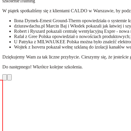
szkolenie
Training
W piątek spotkaliśmy się z klientami CALDO w Warszawie, by podzie
Ilona Dymek-Ernest Ground-Therm opowiedziała o systemie ksz
dziurawdachu.pl Marcin Baj i Włodek pokazali jak łatwiej i sz
Robert i Ryszard pokazali centralę wentylacyjną Expre - no
Rafał z Gree Polska opowiedział o nowościach produktowych;
U Patryka z MILWAUKEE Polska można było znaleźć elektro
Wojtek z Isovera pokazał wełnę szklaną do izolacji kanałów w
Dziękujemy Wam za tak liczne przybycie. Cieszymy się, że jesteście g
Do następnego! Wkrótce kolejne szkolenia.