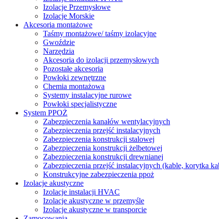
Izolacje Przemysłowe
Izolacje Morskie
Akcesoria montażowe
Taśmy montażowe/ taśmy izolacyjne
Gwoździe
Narzędzia
Akcesoria do izolacji przemysłowych
Pozostałe akcesoria
Powłoki zewnętrzne
Chemia montażowa
Systemy instalacyjne rurowe
Powłoki specjalistyczne
System PPOŻ
Zabezpieczenia kanałów wentylacyjnych
Zabezpieczenia przejść instalacyjnych
Zabezpieczenia konstrukcji stalowej
Zabezpieczenia konstrukcji żelbetowej
Zabezpieczenia konstrukcji drewnianej
Zabezpieczenia przejść instalacyjnych (kable, korytka k
Konstrukcyjne zabezpieczenia ppoż
Izolacje akustyczne
Izolacje instalacji HVAC
Izolacje akustyczne w przemyśle
Izolacje akustyczne w transporcie
Zamocowania