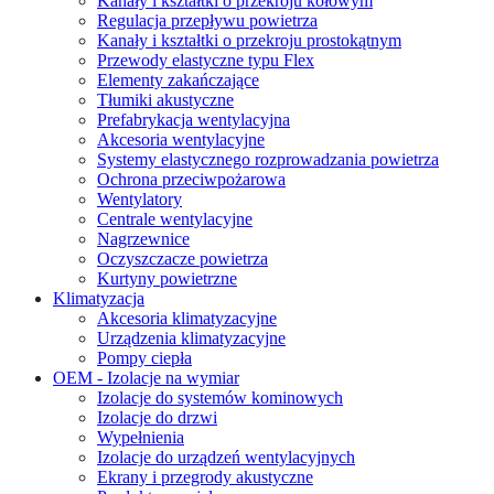
Kanały i kształtki o przekroju kołowym
Regulacja przepływu powietrza
Kanały i kształtki o przekroju prostokątnym
Przewody elastyczne typu Flex
Elementy zakańczające
Tłumiki akustyczne
Prefabrykacja wentylacyjna
Akcesoria wentylacyjne
Systemy elastycznego rozprowadzania powietrza
Ochrona przeciwpożarowa
Wentylatory
Centrale wentylacyjne
Nagrzewnice
Oczyszczacze powietrza
Kurtyny powietrzne
Klimatyzacja
Akcesoria klimatyzacyjne
Urządzenia klimatyzacyjne
Pompy ciepła
OEM - Izolacje na wymiar
Izolacje do systemów kominowych
Izolacje do drzwi
Wypełnienia
Izolacje do urządzeń wentylacyjnych
Ekrany i przegrody akustyczne