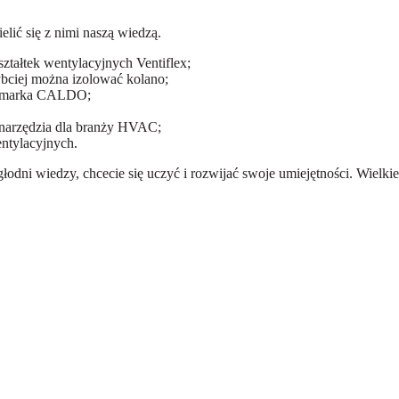
lić się z nimi naszą wiedzą.
tałtek wentylacyjnych Ventiflex;
ybciej można izolować kolano;
wa marka CALDO;
narzędzia dla branży HVAC;
entylacyjnych.
łodni wiedzy, chcecie się uczyć i rozwijać swoje umiejętności. Wielki