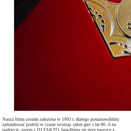
Nasza firma została założona w 1993 r. dlatego postanowiliśmy
zafundować podróż w czasie tworząc salon gier z lat 90. A na
parkiecie, razem z DJ FAKTO, bawiliśmy się przy muzyce z