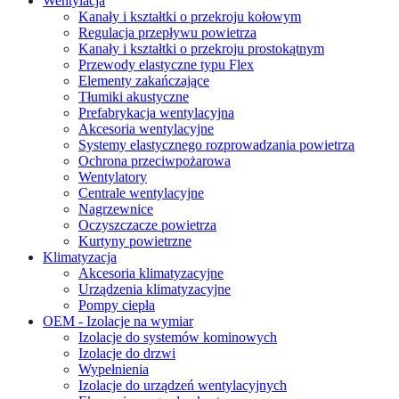
Wentylacja
Kanały i kształtki o przekroju kołowym
Regulacja przepływu powietrza
Kanały i kształtki o przekroju prostokątnym
Przewody elastyczne typu Flex
Elementy zakańczające
Tłumiki akustyczne
Prefabrykacja wentylacyjna
Akcesoria wentylacyjne
Systemy elastycznego rozprowadzania powietrza
Ochrona przeciwpożarowa
Wentylatory
Centrale wentylacyjne
Nagrzewnice
Oczyszczacze powietrza
Kurtyny powietrzne
Klimatyzacja
Akcesoria klimatyzacyjne
Urządzenia klimatyzacyjne
Pompy ciepła
OEM - Izolacje na wymiar
Izolacje do systemów kominowych
Izolacje do drzwi
Wypełnienia
Izolacje do urządzeń wentylacyjnych