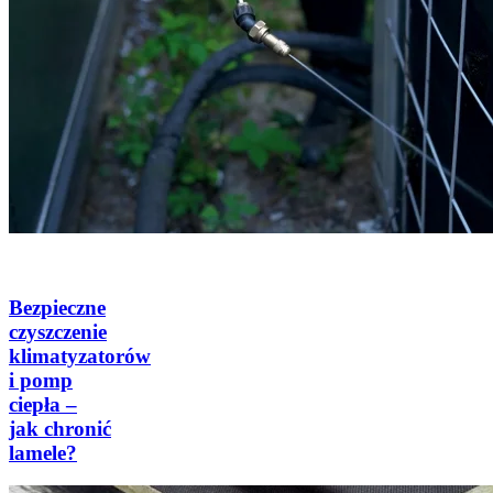
Bezpieczne
czyszczenie
klimatyzatorów
i pomp
ciepła –
jak chronić
lamele?