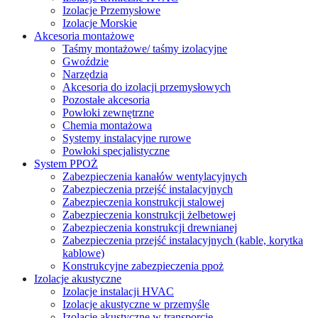
Izolacje Przemysłowe
Izolacje Morskie
Akcesoria montażowe
Taśmy montażowe/ taśmy izolacyjne
Gwoździe
Narzędzia
Akcesoria do izolacji przemysłowych
Pozostałe akcesoria
Powłoki zewnętrzne
Chemia montażowa
Systemy instalacyjne rurowe
Powłoki specjalistyczne
System PPOŻ
Zabezpieczenia kanałów wentylacyjnych
Zabezpieczenia przejść instalacyjnych
Zabezpieczenia konstrukcji stalowej
Zabezpieczenia konstrukcji żelbetowej
Zabezpieczenia konstrukcji drewnianej
Zabezpieczenia przejść instalacyjnych (kable, korytka
kablowe)
Konstrukcyjne zabezpieczenia ppoż
Izolacje akustyczne
Izolacje instalacji HVAC
Izolacje akustyczne w przemyśle
Izolacje akustyczne w transporcie