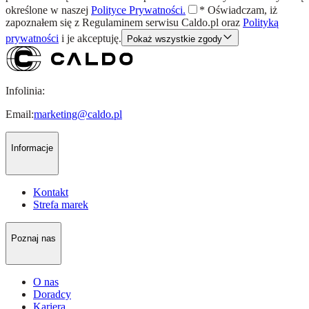
określone w naszej
Polityce Prywatności.
*
Oświadczam, iż
zapoznałem się z
Regulaminem
serwisu Caldo.pl oraz
Polityką
prywatności
i je akceptuję.
Pokaż wszystkie zgody
Infolinia:
Email:
marketing@caldo.pl
Informacje
Kontakt
Strefa marek
Poznaj nas
O nas
Doradcy
Kariera