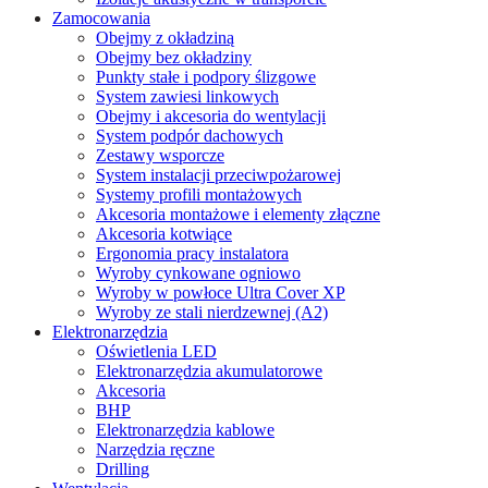
Zamocowania
Obejmy z okładziną
Obejmy bez okładziny
Punkty stałe i podpory ślizgowe
System zawiesi linkowych
Obejmy i akcesoria do wentylacji
System podpór dachowych
Zestawy wsporcze
System instalacji przeciwpożarowej
Systemy profili montażowych
Akcesoria montażowe i elementy złączne
Akcesoria kotwiące
Ergonomia pracy instalatora
Wyroby cynkowane ogniowo
Wyroby w powłoce Ultra Cover XP
Wyroby ze stali nierdzewnej (A2)
Elektronarzędzia
Oświetlenia LED
Elektronarzędzia akumulatorowe
Akcesoria
BHP
Elektronarzędzia kablowe
Narzędzia ręczne
Drilling