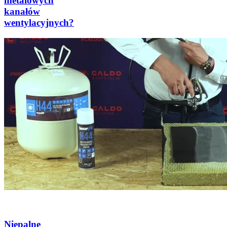
metalowych
kanałów
wentylacyjnych?
Niepalne