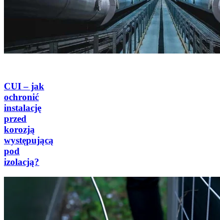
CUI – jak
ochronić
instalację
przed
korozją
występującą
pod
izolacją?