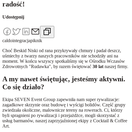
radość!
Udostępnij
caldo
integracja
piknik
Choć Beskid Niski od rana przykrywały chmury i padał deszcz,
uśmiechy z twarzy naszych pracowników nie schodziły ani na
moment. W końcu wszyscy spotkaliśmy się w Ośrodku Wczasów
Zdrowotnych "Rudawka", by razem świętować
30 lat
naszej firmy.
A my nawet świętując, jesteśmy aktywni.
Co się działo?
Ekipa SEVEN Event Group zapewniła nam super rywalizacje:
zagadkowe skrzynie oraz budowę i wyścigi bolidów. Część grupy
zwiedzała okoliczne, malownicze tereny na rowerach. Ci, którzy
byli spragnieni po rywalizacji i przejażdżce, mogli skorzystać z
usług barmanów, naszej zaprzyjaźnionej ekipy z Cocktail & Coffee
Art.