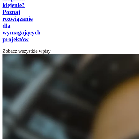
klejenie?
Poznaj
rozwiązanie
dla
wymagających
projektów
Zobacz wszystkie wpisy