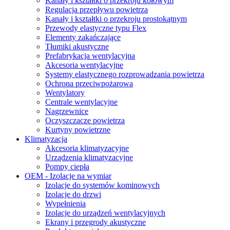
Kanały i kształtki o przekroju kołowym
Regulacja przepływu powietrza
Kanały i kształtki o przekroju prostokątnym
Przewody elastyczne typu Flex
Elementy zakańczające
Tłumiki akustyczne
Prefabrykacja wentylacyjna
Akcesoria wentylacyjne
Systemy elastycznego rozprowadzania powietrza
Ochrona przeciwpożarowa
Wentylatory
Centrale wentylacyjne
Nagrzewnice
Oczyszczacze powietrza
Kurtyny powietrzne
Klimatyzacja
Akcesoria klimatyzacyjne
Urządzenia klimatyzacyjne
Pompy ciepła
OEM - Izolacje na wymiar
Izolacje do systemów kominowych
Izolacje do drzwi
Wypełnienia
Izolacje do urządzeń wentylacyjnych
Ekrany i przegrody akustyczne