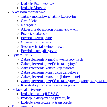
Izolacje Przemysłowe
Izolacje Morskie
Akcesoria montażowe
Taśmy montażowe/ taśmy izolacyjne
Gwoździe
Narzędzia
Akcesoria do izolacji przemysłowych
Pozostałe akcesoria
Powłoki zewnętrzne
Chemia montażowa
Systemy instalacyjne rurowe
Powłoki specjalistyczne
System PPOŻ
Zabezpieczenia kanałów wentylacyjnych
Zabezpieczenia przejść instalacyjnych
Zabezpieczenia konstrukcji stalowej
Zabezpieczenia konstrukcji żelbetowej
Zabezpieczenia konstrukcji drewnianej
Zabezpieczenia przejść instalacyjnych (kable, korytka k
Konstrukcyjne zabezpieczenia ppoż
Izolacje akustyczne
Izolacje instalacji HVAC
Izolacje akustyczne w przemyśle
Izolacje akustyczne w transporcie
Zamocowania