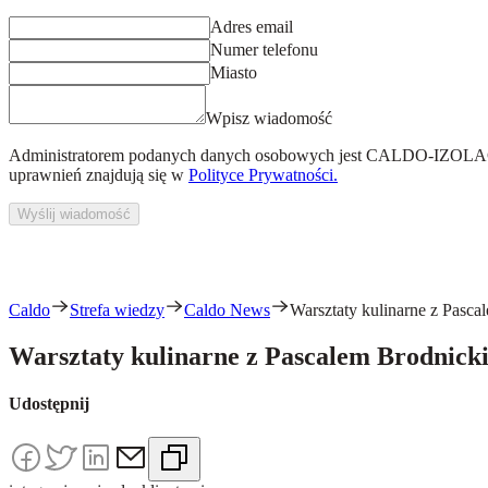
Adres email
Numer telefonu
Miasto
Wpisz wiadomość
Administratorem podanych danych osobowych jest
CALDO-IZOLACJ
uprawnień znajdują się w
Polityce Prywatności.
Wyślij wiadomość
Caldo
Strefa wiedzy
Caldo News
Warsztaty kulinarne z Pas
Warsztaty kulinarne z Pascalem Brodnic
Udostępnij