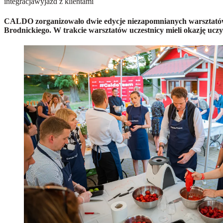
integracja
wyjazd z klientami
CALDO zorganizowało dwie edycje niezapomnianych warsztatów ku
Brodnickiego. W trakcie warsztatów uczestnicy mieli okazję uczyć