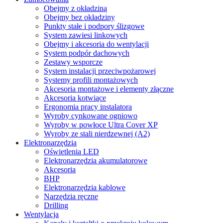
Obejmy z okładziną
Obejmy bez okładziny
Punkty stałe i podpory ślizgowe
System zawiesi linkowych
Obejmy i akcesoria do wentylacji
System podpór dachowych
Zestawy wsporcze
System instalacji przeciwpożarowej
Systemy profili montażowych
Akcesoria montażowe i elementy złączne
Akcesoria kotwiące
Ergonomia pracy instalatora
Wyroby cynkowane ogniowo
Wyroby w powłoce Ultra Cover XP
Wyroby ze stali nierdzewnej (A2)
Elektronarzędzia
Oświetlenia LED
Elektronarzędzia akumulatorowe
Akcesoria
BHP
Elektronarzędzia kablowe
Narzędzia ręczne
Drilling
Wentylacja