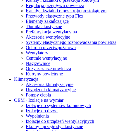
Kanały i kształtki o przekroju kołowym
Regulacja przepływu powietrza
Kanały i kształtki o przekroju prostokątnym
Przewody elastyczne typu Flex
Elementy zakańczające
Tłumiki akustyczne
Prefabrykacja wentylacyjna
Akcesoria wentylacyjne
Systemy elastycznego rozprowadzania powietrza
Ochrona przeciwpożarowa
Wentylatory
Centrale wentylacyjne
Nagrzewnice
Oczyszczacze powietrza
Kurtyny powietrzne
Klimatyzacja
Akcesoria klimatyzacyjne
Urządzenia klimatyzacyjne
Pompy ciepła
OEM - Izolacje na wymiar
Izolacje do systemów kominowych
Izolacje do drzwi
Wypełnienia
Izolacje do urządzeń wentylacyjnych
Ekrany i przegrody akustyczne