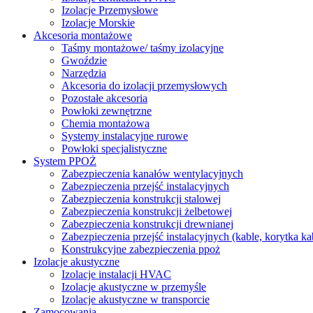
Izolacje Przemysłowe
Izolacje Morskie
Akcesoria montażowe
Taśmy montażowe/ taśmy izolacyjne
Gwoździe
Narzędzia
Akcesoria do izolacji przemysłowych
Pozostałe akcesoria
Powłoki zewnętrzne
Chemia montażowa
Systemy instalacyjne rurowe
Powłoki specjalistyczne
System PPOŻ
Zabezpieczenia kanałów wentylacyjnych
Zabezpieczenia przejść instalacyjnych
Zabezpieczenia konstrukcji stalowej
Zabezpieczenia konstrukcji żelbetowej
Zabezpieczenia konstrukcji drewnianej
Zabezpieczenia przejść instalacyjnych (kable, korytka k
Konstrukcyjne zabezpieczenia ppoż
Izolacje akustyczne
Izolacje instalacji HVAC
Izolacje akustyczne w przemyśle
Izolacje akustyczne w transporcie
Zamocowania