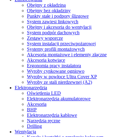
Obejmy z okładziną
Obejmy bez okładziny
Punkty stałe i podpory ślizgowe
System zawiesi linkowych
Obejmy i akcesoria do wentylacji
System podpór dachowych
Zestawy wsporcze
System instalacji przeciwpożarowej
Systemy profili montażowych
Akcesoria montażowe i elementy złączne
Akcesoria kotwiące
Ergonomia pracy instalatora
Wyroby cynkowane ogniowo
Wyroby w powłoce Ultra Cover XP
Wyroby ze stali nierdzewnej (A2)
Elektronarzędzia
Oświetlenia LED
Elektronarzędzia akumulatorowe
Akcesoria
BHP
Elektronarzędzia kablowe
Narzędzia ręczne
Drilling
Wentylacja