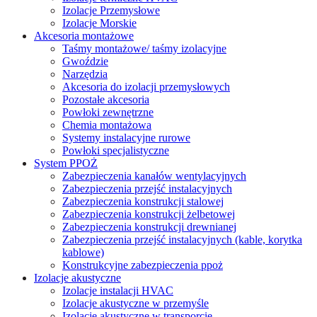
Izolacje Przemysłowe
Izolacje Morskie
Akcesoria montażowe
Taśmy montażowe/ taśmy izolacyjne
Gwoździe
Narzędzia
Akcesoria do izolacji przemysłowych
Pozostałe akcesoria
Powłoki zewnętrzne
Chemia montażowa
Systemy instalacyjne rurowe
Powłoki specjalistyczne
System PPOŻ
Zabezpieczenia kanałów wentylacyjnych
Zabezpieczenia przejść instalacyjnych
Zabezpieczenia konstrukcji stalowej
Zabezpieczenia konstrukcji żelbetowej
Zabezpieczenia konstrukcji drewnianej
Zabezpieczenia przejść instalacyjnych (kable, korytka
kablowe)
Konstrukcyjne zabezpieczenia ppoż
Izolacje akustyczne
Izolacje instalacji HVAC
Izolacje akustyczne w przemyśle
Izolacje akustyczne w transporcie