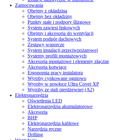
Zamocowania
Obejmy z okładziną
Obejmy bez okładziny
Punkty stałe i podpory ślizgowe
System zawiesi linkowych
Obejmy i akcesoria do wentylacji
System podpór dachowych
Zestawy wsporcze
System instalacji przeciwpożarowej
Systemy profili montażowych
Akcesoria montażowe i elementy złączne
Akcesoria kotwiące
Ergonomia pracy instalatora
Wyroby cynkowane ogniowo
Wyroby w powłoce Ultra Cover XP
Wyroby ze stali nierdzewnej (A2)
Elektronarzędzia
Oświetlenia LED
Elektronarzędzia akumulatorowe
Akcesoria
BHP
Elektronarzędzia kablowe
Narzędzia ręczne
Drilling