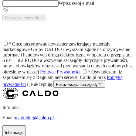
Wpisz swój e-mail
Dołącz do newslettera
*
Chcę otrzymywać newsletter zawierający materiały
marketingowe Grupy CALDO i wyrażam zgodę na otrzymywanie
informacji handlowych drogą elektroniczną w oparciu o przepis art.
6 ust 1 lit a RODO a wszystkie szczegóły dotyczące prywatności,
praw i obowiązków oraz zasad przetwarzania danych osobowych są
określone w naszej
Polityce Prywatności.
*
Oświadczam, iż
zapoznałem się z
Regulaminem
serwisu Caldo.pl oraz
Polityką
prywatności
i je akceptuję.
Pokaż wszystkie zgody
Infolinia:
Email:
marketing@caldo.pl
Informacje