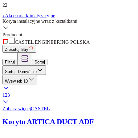
22
‹
Akcesoria klimatyzacyjne
Koryta instalacyjne wraz z kształtkami
Producent
CASTEL ENGINEERING POLSKA
Zresetuj filtry
Filtruj
Sortuj
Sortuj: Domyślnie
Wyświetl: 10
1
2
3
Zobacz więcej
CASTEL
Koryto ARTICA DUCT ADF