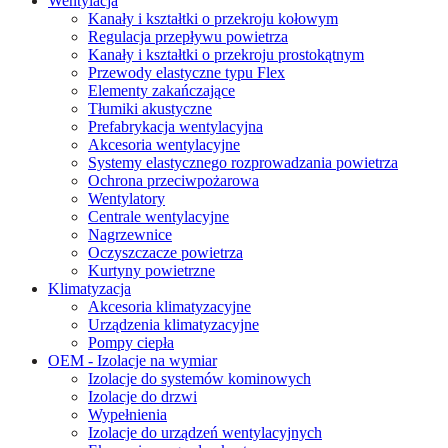
Wentylacja
Kanały i kształtki o przekroju kołowym
Regulacja przepływu powietrza
Kanały i kształtki o przekroju prostokątnym
Przewody elastyczne typu Flex
Elementy zakańczające
Tłumiki akustyczne
Prefabrykacja wentylacyjna
Akcesoria wentylacyjne
Systemy elastycznego rozprowadzania powietrza
Ochrona przeciwpożarowa
Wentylatory
Centrale wentylacyjne
Nagrzewnice
Oczyszczacze powietrza
Kurtyny powietrzne
Klimatyzacja
Akcesoria klimatyzacyjne
Urządzenia klimatyzacyjne
Pompy ciepła
OEM - Izolacje na wymiar
Izolacje do systemów kominowych
Izolacje do drzwi
Wypełnienia
Izolacje do urządzeń wentylacyjnych