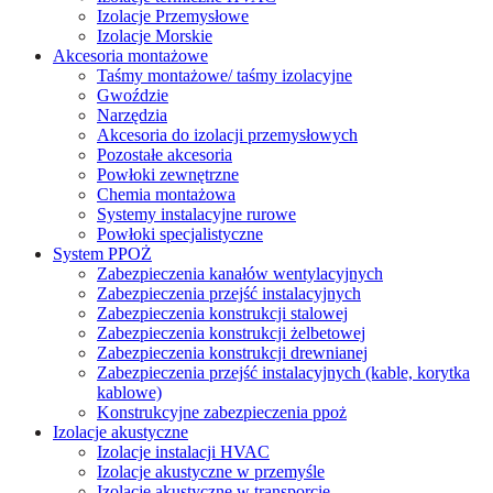
Izolacje Przemysłowe
Izolacje Morskie
Akcesoria montażowe
Taśmy montażowe/ taśmy izolacyjne
Gwoździe
Narzędzia
Akcesoria do izolacji przemysłowych
Pozostałe akcesoria
Powłoki zewnętrzne
Chemia montażowa
Systemy instalacyjne rurowe
Powłoki specjalistyczne
System PPOŻ
Zabezpieczenia kanałów wentylacyjnych
Zabezpieczenia przejść instalacyjnych
Zabezpieczenia konstrukcji stalowej
Zabezpieczenia konstrukcji żelbetowej
Zabezpieczenia konstrukcji drewnianej
Zabezpieczenia przejść instalacyjnych (kable, korytka
kablowe)
Konstrukcyjne zabezpieczenia ppoż
Izolacje akustyczne
Izolacje instalacji HVAC
Izolacje akustyczne w przemyśle
Izolacje akustyczne w transporcie