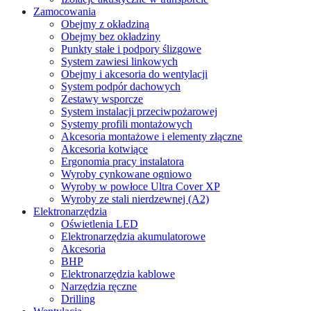
Zamocowania
Obejmy z okładziną
Obejmy bez okładziny
Punkty stałe i podpory ślizgowe
System zawiesi linkowych
Obejmy i akcesoria do wentylacji
System podpór dachowych
Zestawy wsporcze
System instalacji przeciwpożarowej
Systemy profili montażowych
Akcesoria montażowe i elementy złączne
Akcesoria kotwiące
Ergonomia pracy instalatora
Wyroby cynkowane ogniowo
Wyroby w powłoce Ultra Cover XP
Wyroby ze stali nierdzewnej (A2)
Elektronarzędzia
Oświetlenia LED
Elektronarzędzia akumulatorowe
Akcesoria
BHP
Elektronarzędzia kablowe
Narzędzia ręczne
Drilling