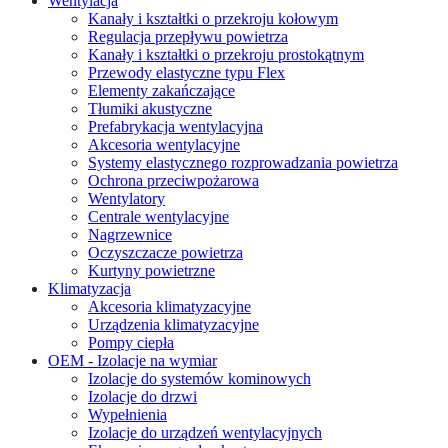
Wentylacja
Kanały i kształtki o przekroju kołowym
Regulacja przepływu powietrza
Kanały i kształtki o przekroju prostokątnym
Przewody elastyczne typu Flex
Elementy zakańczające
Tłumiki akustyczne
Prefabrykacja wentylacyjna
Akcesoria wentylacyjne
Systemy elastycznego rozprowadzania powietrza
Ochrona przeciwpożarowa
Wentylatory
Centrale wentylacyjne
Nagrzewnice
Oczyszczacze powietrza
Kurtyny powietrzne
Klimatyzacja
Akcesoria klimatyzacyjne
Urządzenia klimatyzacyjne
Pompy ciepła
OEM - Izolacje na wymiar
Izolacje do systemów kominowych
Izolacje do drzwi
Wypełnienia
Izolacje do urządzeń wentylacyjnych