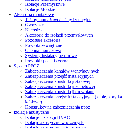
Izolacje Przemysłowe
Izolacje Morskie
Akcesoria montażowe
Taśmy montażowe/ taśmy izolacyjne
Gwoździe
Narzędzia
Akcesoria do izolacji przemysłowych
Pozostałe akcesoria
Powłoki zewnętrzne
Chemia montażowa
Systemy instalacyjne rurowe
Powłoki specjalistyczne
System PPOŻ
Zabezpieczenia kanałów wentylacyjnych
Zabezpieczenia przejść instalacyjnych
Zabezpieczenia konstrukcji stalowej
Zabezpieczenia konstrukcji żelbetowej
Zabezpieczenia konstrukcji drewnianej
Zabezpieczenia przejść instalacyjnych (kable, korytka
kablowe)
Konstrukcyjne zabezpieczenia ppoż
Izolacje akustyczne
Izolacje instalacji HVAC
Izolacje akustyczne w przemyśle
Izolacje akustyczne w transporcie