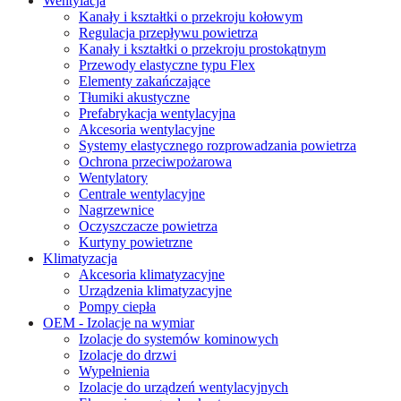
Wentylacja
Kanały i kształtki o przekroju kołowym
Regulacja przepływu powietrza
Kanały i kształtki o przekroju prostokątnym
Przewody elastyczne typu Flex
Elementy zakańczające
Tłumiki akustyczne
Prefabrykacja wentylacyjna
Akcesoria wentylacyjne
Systemy elastycznego rozprowadzania powietrza
Ochrona przeciwpożarowa
Wentylatory
Centrale wentylacyjne
Nagrzewnice
Oczyszczacze powietrza
Kurtyny powietrzne
Klimatyzacja
Akcesoria klimatyzacyjne
Urządzenia klimatyzacyjne
Pompy ciepła
OEM - Izolacje na wymiar
Izolacje do systemów kominowych
Izolacje do drzwi
Wypełnienia
Izolacje do urządzeń wentylacyjnych