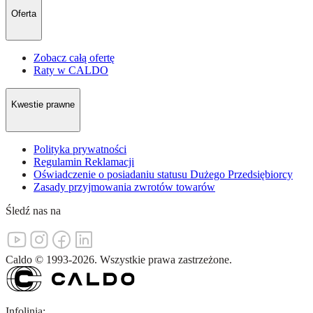
Oferta
Zobacz całą ofertę
Raty w CALDO
Kwestie prawne
Polityka prywatności
Regulamin Reklamacji
Oświadczenie o posiadaniu statusu Dużego Przedsiębiorcy
Zasady przyjmowania zwrotów towarów
Śledź nas na
Caldo
©
1993-
2026
.
Wszystkie prawa zastrzeżone.
Infolinia: