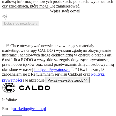
mailową informacje o nowych produktach, poradach, wydarzeniach
czy szkoleniach, które mogą Cię zainteresować.
Wpisz swój e-mail
Dołącz do newslettera
*
Chcę otrzymywać newsletter zawierający materiały
marketingowe Grupy CALDO i wyrażam zgodę na otrzymywanie
informacji handlowych drogą elektroniczną w oparciu o przepis art.
6 ust 1 lit a RODO a wszystkie szczegóły dotyczące prywatności,
praw i obowiązków oraz zasad przetwarzania danych osobowych są
określone w naszej
Polityce Prywatności.
*
Oświadczam, iż
zapoznałem się z
Regulaminem
serwisu Caldo.pl oraz
Polityką
prywatności
i je akceptuję.
Pokaż wszystkie zgody
Infolinia:
Email:
marketing@caldo.pl