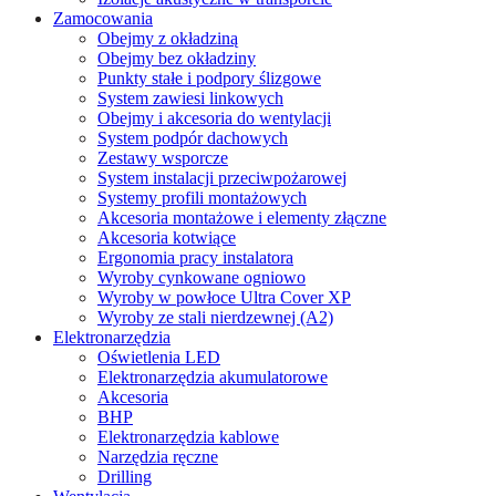
Zamocowania
Obejmy z okładziną
Obejmy bez okładziny
Punkty stałe i podpory ślizgowe
System zawiesi linkowych
Obejmy i akcesoria do wentylacji
System podpór dachowych
Zestawy wsporcze
System instalacji przeciwpożarowej
Systemy profili montażowych
Akcesoria montażowe i elementy złączne
Akcesoria kotwiące
Ergonomia pracy instalatora
Wyroby cynkowane ogniowo
Wyroby w powłoce Ultra Cover XP
Wyroby ze stali nierdzewnej (A2)
Elektronarzędzia
Oświetlenia LED
Elektronarzędzia akumulatorowe
Akcesoria
BHP
Elektronarzędzia kablowe
Narzędzia ręczne
Drilling