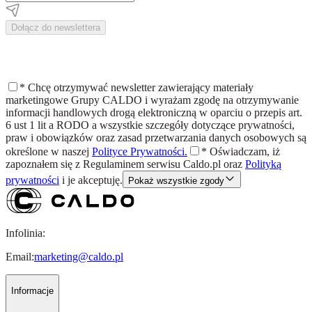
Dołącz do newslettera
*
Chcę otrzymywać newsletter zawierający materiały
marketingowe Grupy CALDO i wyrażam zgodę na otrzymywanie
informacji handlowych drogą elektroniczną w oparciu o przepis art.
6 ust 1 lit a RODO a wszystkie szczegóły dotyczące prywatności,
praw i obowiązków oraz zasad przetwarzania danych osobowych są
określone w naszej
Polityce Prywatności.
*
Oświadczam, iż
zapoznałem się z
Regulaminem
serwisu Caldo.pl oraz
Polityką
prywatności
i je akceptuję.
Pokaż wszystkie zgody
Infolinia:
Email:
marketing@caldo.pl
Informacje