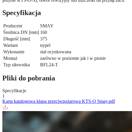
jedynie KTS-O-S), otwór rewizyjny lub uszczelki na przyłączach.
Specyfikacja
Producent
SMAY
Średnica DN [mm]
160
Długość [mm]
375
Wariant
nypel
Wykonanie
stal ocynkowana
Montaż
zarówno w poziomie jak i w pionie
Typ siłownika
BFL24-T
Pliki do pobrania
Specyfikacje
1
Karta katalogowa klapa przeciwpożarowa KTS-O Smay.pdf