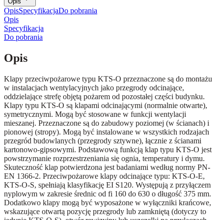
Opis
Opis
Specyfikacja
Do pobrania
Opis
Specyfikacja
Do pobrania
Opis
Klapy przeciwpożarowe typu KTS-O przeznaczone są do montażu
w instalacjach wentylacyjnych jako przegrody odcinające,
oddzielające strefę objętą pożarem od pozostałej części budynku.
Klapy typu KTS-O są klapami odcinającymi (normalnie otwarte),
symetrycznymi. Mogą być stosowane w funkcji wentylacji
mieszanej. Przeznaczone są do zabudowy poziomej (w ścianach) i
pionowej (stropy). Mogą być instalowane w wszystkich rodzajach
przegród budowlanych (przegrody sztywne), łącznie z ścianami
kartonowo-gipsowymi. Podstawową funkcją klap typu KTS-O jest
powstrzymanie rozprzestrzeniania się ognia, temperatury i dymu.
Skuteczność klap potwierdzona jest badaniami według normy PN-
EN 1366-2. Przeciwpożarowe klapy odcinające typu: KTS-O-E,
KTS-O-S, spełniają klasyfikację EI S120. Występują z przyłączem
nyplowym w zakresie średnic od fi 160 do 630 o długość 375 mm.
Dodatkowo klapy mogą być wyposażone w wyłączniki krańcowe,
wskazujące otwartą pozycję przegrody lub zamkniętą (dotyczy to