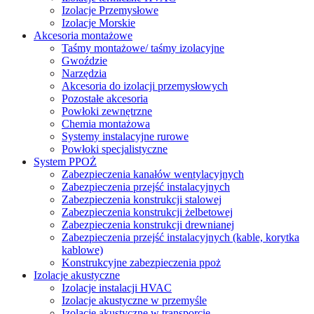
Izolacje Przemysłowe
Izolacje Morskie
Akcesoria montażowe
Taśmy montażowe/ taśmy izolacyjne
Gwoździe
Narzędzia
Akcesoria do izolacji przemysłowych
Pozostałe akcesoria
Powłoki zewnętrzne
Chemia montażowa
Systemy instalacyjne rurowe
Powłoki specjalistyczne
System PPOŻ
Zabezpieczenia kanałów wentylacyjnych
Zabezpieczenia przejść instalacyjnych
Zabezpieczenia konstrukcji stalowej
Zabezpieczenia konstrukcji żelbetowej
Zabezpieczenia konstrukcji drewnianej
Zabezpieczenia przejść instalacyjnych (kable, korytka
kablowe)
Konstrukcyjne zabezpieczenia ppoż
Izolacje akustyczne
Izolacje instalacji HVAC
Izolacje akustyczne w przemyśle
Izolacje akustyczne w transporcie