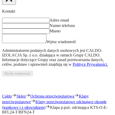
Kontakt
Adres email
Numer telefonu
Miasto
Wpisz wiadomość
Administratorem podanych danych osobowych jest
CALDO-
IZOLACJA Sp. z o.o.
działająca w ramach Grupy CALDO.
Informacje dotyczące Grupy oraz zasad przetwarzania danych,
celów, podstaw i uprawnień znajdują się w
Polityce Prywatności.
Wyślij wiadomość
Caldo
Sklep
Ochrona przeciwpożarowa
Klapy
przeciwpożarowe
Klapy przeciwpożarowe odcinające okrągłe
(topikowe i z siłownikiem)
Klapa p.poż. odcinająca KTS-O-E-
BFL24-T/BFN24-T