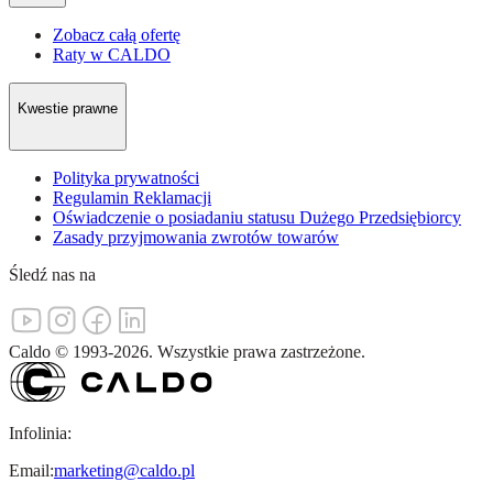
Zobacz całą ofertę
Raty w CALDO
Kwestie prawne
Polityka prywatności
Regulamin Reklamacji
Oświadczenie o posiadaniu statusu Dużego Przedsiębiorcy
Zasady przyjmowania zwrotów towarów
Śledź nas na
Caldo
©
1993-
2026
.
Wszystkie prawa zastrzeżone.
Infolinia:
Email:
marketing@caldo.pl