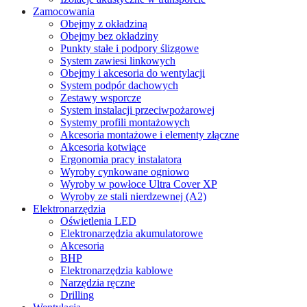
Zamocowania
Obejmy z okładziną
Obejmy bez okładziny
Punkty stałe i podpory ślizgowe
System zawiesi linkowych
Obejmy i akcesoria do wentylacji
System podpór dachowych
Zestawy wsporcze
System instalacji przeciwpożarowej
Systemy profili montażowych
Akcesoria montażowe i elementy złączne
Akcesoria kotwiące
Ergonomia pracy instalatora
Wyroby cynkowane ogniowo
Wyroby w powłoce Ultra Cover XP
Wyroby ze stali nierdzewnej (A2)
Elektronarzędzia
Oświetlenia LED
Elektronarzędzia akumulatorowe
Akcesoria
BHP
Elektronarzędzia kablowe
Narzędzia ręczne
Drilling