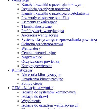
Wentylacja
Kanały i kształtki o przekroju kołowym
Regulacja przepływu powietrza
Kanały i kształtki o przekroju prostokątnym
Przewody elastyczne typu Flex
Elementy zakańczające
Tłumiki akustyczne
Prefabrykacja wentylacyjna
Akcesoria wentylacyjne
Systemy elastycznego rozprowadzania powietrza
Ochrona przeciwpożarowa
Wentylatory
Centrale wentylacyjne
Nagrzewnice
Oczyszczacze powietrza
Kurtyny powietrzne
Klimatyzacja
Akcesoria klimatyzacyjne
Urządzenia klimatyzacyjne
Pompy ciepła
OEM - Izolacje na wymiar
Izolacje do systemów kominowych
Izolacje do drzwi
Wypełnienia
Izolacje do urządzeń wentylacyjnych