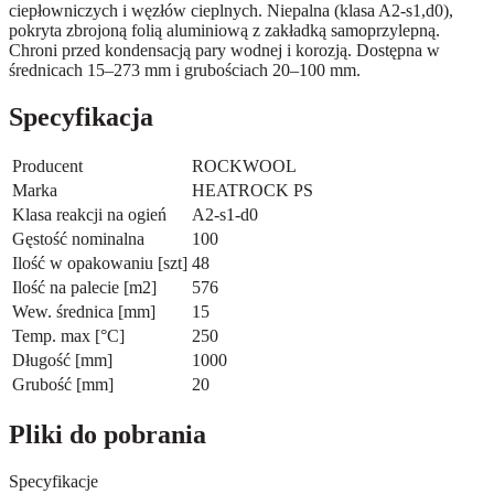
ciepłowniczych i węzłów cieplnych. Niepalna (klasa A2-s1,d0),
pokryta zbrojoną folią aluminiową z zakładką samoprzylepną.
Chroni przed kondensacją pary wodnej i korozją. Dostępna w
średnicach 15–273 mm i grubościach 20–100 mm.
Specyfikacja
Producent
ROCKWOOL
Marka
HEATROCK PS
Klasa reakcji na ogień
A2-s1-d0
Gęstość nominalna
100
Ilość w opakowaniu [szt]
48
Ilość na palecie [m2]
576
Wew. średnica [mm]
15
Temp. max [°C]
250
Długość [mm]
1000
Grubość [mm]
20
Pliki do pobrania
Specyfikacje