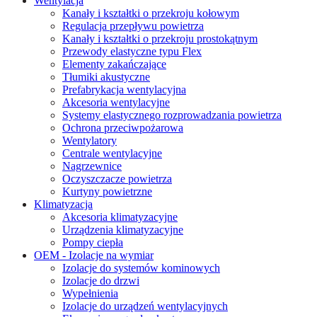
Wentylacja
Kanały i kształtki o przekroju kołowym
Regulacja przepływu powietrza
Kanały i kształtki o przekroju prostokątnym
Przewody elastyczne typu Flex
Elementy zakańczające
Tłumiki akustyczne
Prefabrykacja wentylacyjna
Akcesoria wentylacyjne
Systemy elastycznego rozprowadzania powietrza
Ochrona przeciwpożarowa
Wentylatory
Centrale wentylacyjne
Nagrzewnice
Oczyszczacze powietrza
Kurtyny powietrzne
Klimatyzacja
Akcesoria klimatyzacyjne
Urządzenia klimatyzacyjne
Pompy ciepła
OEM - Izolacje na wymiar
Izolacje do systemów kominowych
Izolacje do drzwi
Wypełnienia
Izolacje do urządzeń wentylacyjnych