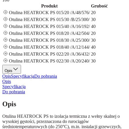
Produkt
Grubość
Otulina HEATROCK PS 015/20 /A/48/576/
20
Otulina HEATROCK PS 015/30 /B/25/300/
30
Otulina HEATROCK PS 015/40 /A/16/192/
40
Otulina HEATROCK PS 018/20 /A/42/504/
20
Otulina HEATROCK PS 018/30 /A/25/300/
30
Otulina HEATROCK PS 018/40 /A/12/144/
40
Otulina HEATROCK PS 022/20 /A/36/432/
20
Otulina HEATROCK PS 022/30 /A/20/240/
30
Opis
Opis
Specyfikacja
Do pobrania
Opis
Specyfikacja
Do pobrania
Opis
Otulina HEATROCK PS to izolacja termiczna z wełny skalnej o
wysokiej gęstości, przeznaczona do rurociągów
średniotemperaturowych (do 250°C), m.in. instalacji grzewczych,