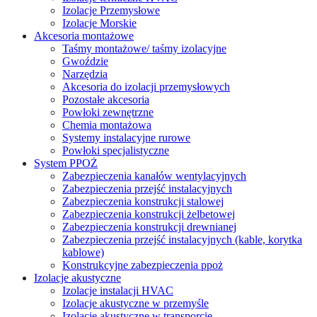
Izolacje Przemysłowe
Izolacje Morskie
Akcesoria montażowe
Taśmy montażowe/ taśmy izolacyjne
Gwoździe
Narzędzia
Akcesoria do izolacji przemysłowych
Pozostałe akcesoria
Powłoki zewnętrzne
Chemia montażowa
Systemy instalacyjne rurowe
Powłoki specjalistyczne
System PPOŻ
Zabezpieczenia kanałów wentylacyjnych
Zabezpieczenia przejść instalacyjnych
Zabezpieczenia konstrukcji stalowej
Zabezpieczenia konstrukcji żelbetowej
Zabezpieczenia konstrukcji drewnianej
Zabezpieczenia przejść instalacyjnych (kable, korytka
kablowe)
Konstrukcyjne zabezpieczenia ppoż
Izolacje akustyczne
Izolacje instalacji HVAC
Izolacje akustyczne w przemyśle
Izolacje akustyczne w transporcie