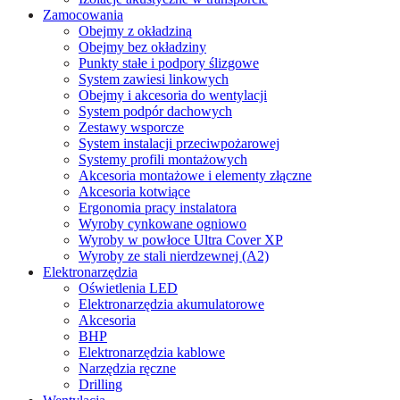
Zamocowania
Obejmy z okładziną
Obejmy bez okładziny
Punkty stałe i podpory ślizgowe
System zawiesi linkowych
Obejmy i akcesoria do wentylacji
System podpór dachowych
Zestawy wsporcze
System instalacji przeciwpożarowej
Systemy profili montażowych
Akcesoria montażowe i elementy złączne
Akcesoria kotwiące
Ergonomia pracy instalatora
Wyroby cynkowane ogniowo
Wyroby w powłoce Ultra Cover XP
Wyroby ze stali nierdzewnej (A2)
Elektronarzędzia
Oświetlenia LED
Elektronarzędzia akumulatorowe
Akcesoria
BHP
Elektronarzędzia kablowe
Narzędzia ręczne
Drilling