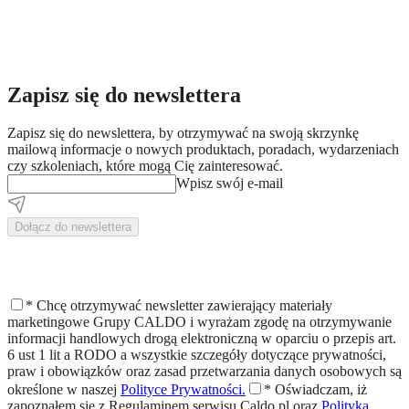
Zapisz się do newslettera
Zapisz się do newslettera, by otrzymywać na swoją skrzynkę
mailową informacje o nowych produktach, poradach, wydarzeniach
czy szkoleniach, które mogą Cię zainteresować.
Wpisz swój e-mail
Dołącz do newslettera
*
Chcę otrzymywać newsletter zawierający materiały
marketingowe Grupy CALDO i wyrażam zgodę na otrzymywanie
informacji handlowych drogą elektroniczną w oparciu o przepis art.
6 ust 1 lit a RODO a wszystkie szczegóły dotyczące prywatności,
praw i obowiązków oraz zasad przetwarzania danych osobowych są
określone w naszej
Polityce Prywatności.
*
Oświadczam, iż
zapoznałem się z
Regulaminem
serwisu Caldo.pl oraz
Polityką