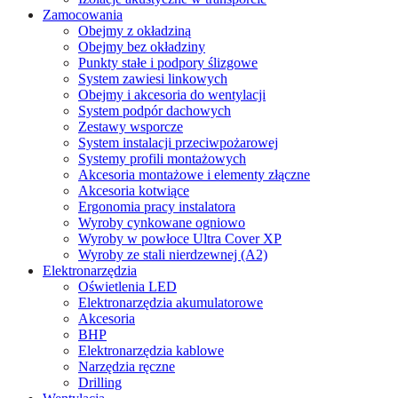
Zamocowania
Obejmy z okładziną
Obejmy bez okładziny
Punkty stałe i podpory ślizgowe
System zawiesi linkowych
Obejmy i akcesoria do wentylacji
System podpór dachowych
Zestawy wsporcze
System instalacji przeciwpożarowej
Systemy profili montażowych
Akcesoria montażowe i elementy złączne
Akcesoria kotwiące
Ergonomia pracy instalatora
Wyroby cynkowane ogniowo
Wyroby w powłoce Ultra Cover XP
Wyroby ze stali nierdzewnej (A2)
Elektronarzędzia
Oświetlenia LED
Elektronarzędzia akumulatorowe
Akcesoria
BHP
Elektronarzędzia kablowe
Narzędzia ręczne
Drilling