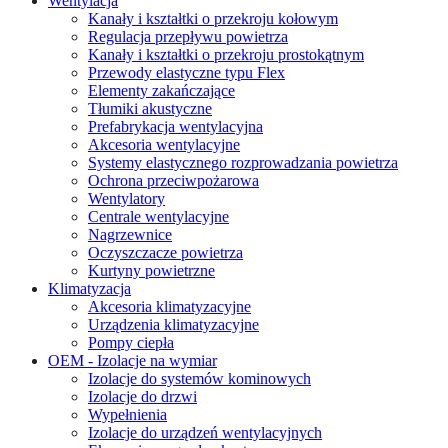
Wentylacja
Kanały i kształtki o przekroju kołowym
Regulacja przepływu powietrza
Kanały i kształtki o przekroju prostokątnym
Przewody elastyczne typu Flex
Elementy zakańczające
Tłumiki akustyczne
Prefabrykacja wentylacyjna
Akcesoria wentylacyjne
Systemy elastycznego rozprowadzania powietrza
Ochrona przeciwpożarowa
Wentylatory
Centrale wentylacyjne
Nagrzewnice
Oczyszczacze powietrza
Kurtyny powietrzne
Klimatyzacja
Akcesoria klimatyzacyjne
Urządzenia klimatyzacyjne
Pompy ciepła
OEM - Izolacje na wymiar
Izolacje do systemów kominowych
Izolacje do drzwi
Wypełnienia
Izolacje do urządzeń wentylacyjnych