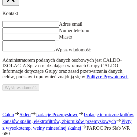
Kontakt
Adres email
Numer telefonu
Miasto
Wpisz wiadomość
Administratorem podanych danych osobowych jest
CALDO-
IZOLACJA Sp. z o.o.
działająca w ramach Grupy CALDO.
Informacje dotyczące Grupy oraz zasad przetwarzania danych,
celów, podstaw i uprawnień znajdują się w
Polityce Prywatności.
Wyślij wiadomość
Caldo
Sklep
Izolacje Przemysłowe
Izolacje termiczne kotłów,
kanałów spalin, elektrofiltrów, zbiorników przemysłowych
Płyty
z wysokotemp. wełny mineralnej skalnej
PAROC Pro Slab WR
680