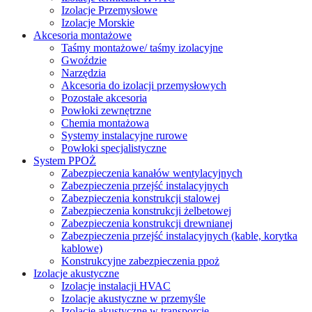
Izolacje Przemysłowe
Izolacje Morskie
Akcesoria montażowe
Taśmy montażowe/ taśmy izolacyjne
Gwoździe
Narzędzia
Akcesoria do izolacji przemysłowych
Pozostałe akcesoria
Powłoki zewnętrzne
Chemia montażowa
Systemy instalacyjne rurowe
Powłoki specjalistyczne
System PPOŻ
Zabezpieczenia kanałów wentylacyjnych
Zabezpieczenia przejść instalacyjnych
Zabezpieczenia konstrukcji stalowej
Zabezpieczenia konstrukcji żelbetowej
Zabezpieczenia konstrukcji drewnianej
Zabezpieczenia przejść instalacyjnych (kable, korytka
kablowe)
Konstrukcyjne zabezpieczenia ppoż
Izolacje akustyczne
Izolacje instalacji HVAC
Izolacje akustyczne w przemyśle
Izolacje akustyczne w transporcie