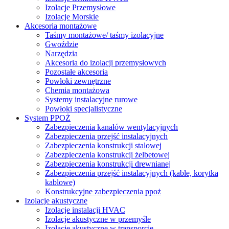
Izolacje Przemysłowe
Izolacje Morskie
Akcesoria montażowe
Taśmy montażowe/ taśmy izolacyjne
Gwoździe
Narzędzia
Akcesoria do izolacji przemysłowych
Pozostałe akcesoria
Powłoki zewnętrzne
Chemia montażowa
Systemy instalacyjne rurowe
Powłoki specjalistyczne
System PPOŻ
Zabezpieczenia kanałów wentylacyjnych
Zabezpieczenia przejść instalacyjnych
Zabezpieczenia konstrukcji stalowej
Zabezpieczenia konstrukcji żelbetowej
Zabezpieczenia konstrukcji drewnianej
Zabezpieczenia przejść instalacyjnych (kable, korytka
kablowe)
Konstrukcyjne zabezpieczenia ppoż
Izolacje akustyczne
Izolacje instalacji HVAC
Izolacje akustyczne w przemyśle
Izolacje akustyczne w transporcie