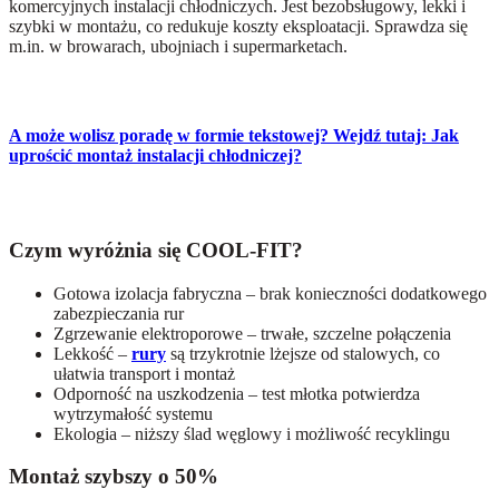
komercyjnych instalacji chłodniczych. Jest bezobsługowy, lekki i
szybki w montażu, co redukuje koszty eksploatacji. Sprawdza się
m.in. w browarach, ubojniach i supermarketach.
A może wolisz poradę w formie tekstowej? Wejdź tutaj: Jak
uprościć montaż instalacji chłodniczej?
Czym wyróżnia się COOL-FIT?
Gotowa izolacja fabryczna – brak konieczności dodatkowego
zabezpieczania rur
Zgrzewanie elektroporowe – trwałe, szczelne połączenia
Lekkość –
rury
są trzykrotnie lżejsze od stalowych, co
ułatwia transport i montaż
Odporność na uszkodzenia – test młotka potwierdza
wytrzymałość systemu
Ekologia – niższy ślad węglowy i możliwość recyklingu
Montaż szybszy o 50%