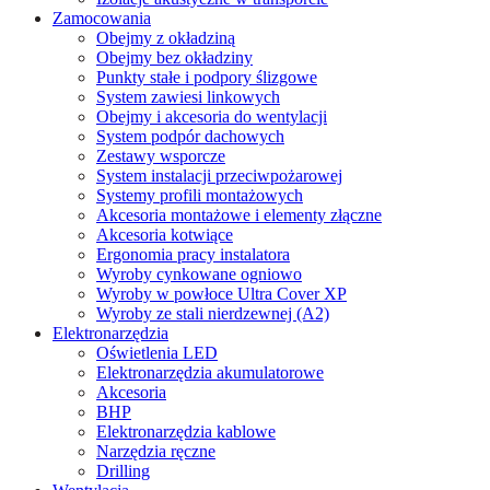
Zamocowania
Obejmy z okładziną
Obejmy bez okładziny
Punkty stałe i podpory ślizgowe
System zawiesi linkowych
Obejmy i akcesoria do wentylacji
System podpór dachowych
Zestawy wsporcze
System instalacji przeciwpożarowej
Systemy profili montażowych
Akcesoria montażowe i elementy złączne
Akcesoria kotwiące
Ergonomia pracy instalatora
Wyroby cynkowane ogniowo
Wyroby w powłoce Ultra Cover XP
Wyroby ze stali nierdzewnej (A2)
Elektronarzędzia
Oświetlenia LED
Elektronarzędzia akumulatorowe
Akcesoria
BHP
Elektronarzędzia kablowe
Narzędzia ręczne
Drilling