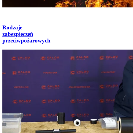
Rodzaje
zabezpieczeń
przeciwpożarowych