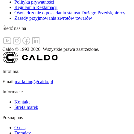
Polityka prywatności
Regulamin Reklamacji
Oświadczenie o posiadaniu statusu Dużego Przedsiębiorcy
Zasady przyjmowania zwrotów towarów
Śledź nas na
Caldo
©
1993-
2026
.
Wszystkie prawa zastrzeżone.
Infolinia:
Email:
marketing@caldo.pl
Informacje
Kontakt
Strefa marek
Poznaj nas
O nas
Doradcy