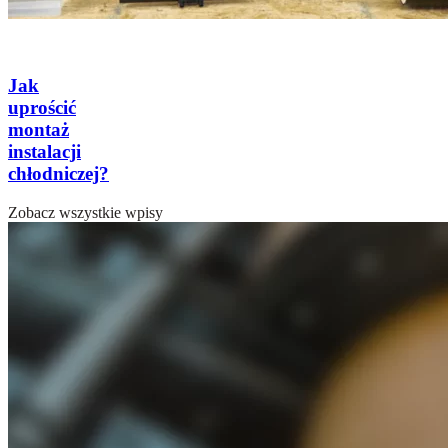
Jak
uprościć
montaż
instalacji
chłodniczej?
Zobacz wszystkie wpisy