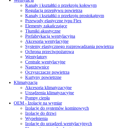
Wentylacja
Kanały i kształtki o przekroju kołowym
Regulacja przepływu powietrza
Kanały i kształtki o przekroju prostokątnym
Przewody elastyczne typu Flex
Elementy zakańczające
Tłumiki akustyczne
Prefabrykacja wentylacyjna
Akcesoria wentylacyjne
Systemy elastycznego rozprowadzania powietrza
Ochrona przeciwpożarowa
Wentylatory
Centrale wentylacyjne
Nagrzewnice
Oczyszczacze powietrza
Kurtyny powietrzne
Klimatyzacja
Akcesoria klimatyzacyjne
Urządzenia klimatyzacyjne
Pompy ciepła
OEM - Izolacje na wymiar
Izolacje do systemów kominowych
Izolacje do drzwi
Wypełnienia
Izolacje do urządzeń wentylacyjnych