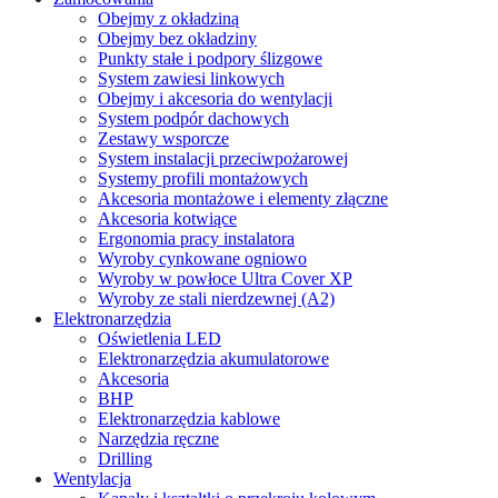
Obejmy z okładziną
Obejmy bez okładziny
Punkty stałe i podpory ślizgowe
System zawiesi linkowych
Obejmy i akcesoria do wentylacji
System podpór dachowych
Zestawy wsporcze
System instalacji przeciwpożarowej
Systemy profili montażowych
Akcesoria montażowe i elementy złączne
Akcesoria kotwiące
Ergonomia pracy instalatora
Wyroby cynkowane ogniowo
Wyroby w powłoce Ultra Cover XP
Wyroby ze stali nierdzewnej (A2)
Elektronarzędzia
Oświetlenia LED
Elektronarzędzia akumulatorowe
Akcesoria
BHP
Elektronarzędzia kablowe
Narzędzia ręczne
Drilling
Wentylacja