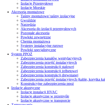
Izolacje Przemysłowe
Izolacje Morskie
Akcesoria montażowe
Taśmy montażowe/ taśmy izolacyjne
Gwoździe
Narzędzia
Akcesoria do izolacji przemysłowych
Pozostałe akcesoria
Powłoki zewnętrzne
Chemia montażowa
Systemy instalacyjne rurowe
Powłoki specjalistyczne
System PPOŻ
Zabezpieczenia kanałów wentylacyjnych
Zabezpieczenia przejść instalacyjnych
Zabezpieczenia konstrukcji stalowej
Zabezpieczenia konstrukcji żelbetowej
Zabezpieczenia konstrukcji drewnianej
Zabezpieczenia przejść instalacyjnych (kable, korytka k
Konstrukcyjne zabezpieczenia ppoż
Izolacje akustyczne
Izolacje instalacji HVAC
Izolacje akustyczne w przemyśle
Izolacje akustyczne w transporcie
Zamocowania