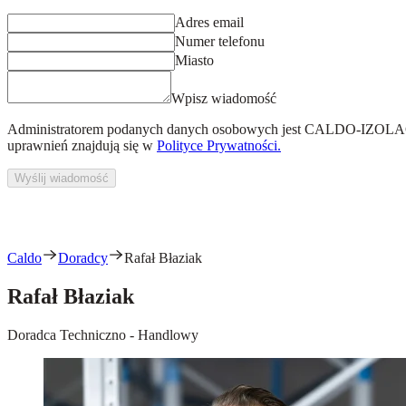
Adres email
Numer telefonu
Miasto
Wpisz wiadomość
Administratorem podanych danych osobowych jest
CALDO-IZOLACJ
uprawnień znajdują się w
Polityce Prywatności.
Wyślij wiadomość
Caldo
Doradcy
Rafał Błaziak
Rafał Błaziak
Doradca Techniczno - Handlowy