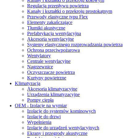
Kanały i kształtki o przekroju kołowym
Regulacja przepływu powietrza
Kanały i kształtki o przekroju prostokątnym
Przewody elastyczne typu Flex
Elementy zakańczające
Tłumiki akustyczne
Prefabrykacja wentylacyjna
Akcesoria wentylacyjne
Systemy elastycznego rozprowadzania powietrza
Ochrona przeciwpożarowa
Wentylatory
Centrale wentylacyjne
Nagrzewnice
Oczyszczacze powietrza
Kurtyny powietrzne
Klimatyzacja
Akcesoria klimatyzacyjne
Urządzenia klimatyzacyjne
Pompy ciepła
OEM - Izolacje na wymiar
Izolacje do systemów kominowych
Izolacje do drzwi
Wypełnienia
Izolacje do urządzeń wentylacyjnych
Ekrany i przegrody akustyczne