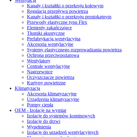
Wentylacja
Kanały i kształtki o przekroju kołowym
Regulacja przepływu powietrza
Kanały i kształtki o przekroju prostokątnym
Przewody elastyczne typu Flex
Elementy zakańczające
Tłumiki akustyczne
Prefabrykacja wentylacyjna
Akcesoria wentylacyjne
Systemy elastycznego rozprowadzania powietrza
Ochrona przeciwpożarowa
Wentylatory
Centrale wentylacyjne
Nagrzewnice
Oczyszczacze powietrza
Kurtyny powietrzne
Klimatyzacja
Akcesoria klimatyzacyjne
Urządzenia klimatyzacyjne
Pompy ciepła
OEM - Izolacje na wymiar
Izolacje do systemów kominowych
Izolacje do drzwi
Wypełnienia
Izolacje do urządzeń wentylacyjnych