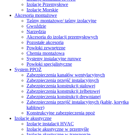
Izolacje Przemysłowe
Izolacje Morskie
Akcesoria montażowe
Taśmy montażowe/ taśmy izolacyjne
Gwoździe
Narzędzia
Akcesoria do izolacji przemysłowych
Pozostałe akcesoria
Powłoki zewnętrzne
Chemia montażowa
Systemy instalacyjne rurowe
Powłoki specjalistyczne
System PPOŻ
Zabezpieczenia kanałów wentylacyjnych
Zabezpieczenia przejść instalacyjnych
Zabezpieczenia konstrukcji stalowej
Zabezpieczenia konstrukcji żelbetowej
Zabezpieczenia konstrukcji drewnianej
Zabezpieczenia przejść instalacyjnych (kable, korytka
kablowe)
Konstrukcyjne zabezpieczenia ppoż
Izolacje akustyczne
Izolacje instalacji HVAC
Izolacje akustyczne w przemyśle
Izolacje akustyczne w transporcie