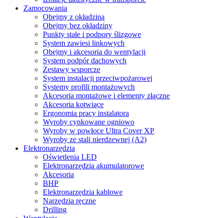
Zamocowania
Obejmy z okładziną
Obejmy bez okładziny
Punkty stałe i podpory ślizgowe
System zawiesi linkowych
Obejmy i akcesoria do wentylacji
System podpór dachowych
Zestawy wsporcze
System instalacji przeciwpożarowej
Systemy profili montażowych
Akcesoria montażowe i elementy złączne
Akcesoria kotwiące
Ergonomia pracy instalatora
Wyroby cynkowane ogniowo
Wyroby w powłoce Ultra Cover XP
Wyroby ze stali nierdzewnej (A2)
Elektronarzędzia
Oświetlenia LED
Elektronarzędzia akumulatorowe
Akcesoria
BHP
Elektronarzędzia kablowe
Narzędzia ręczne
Drilling