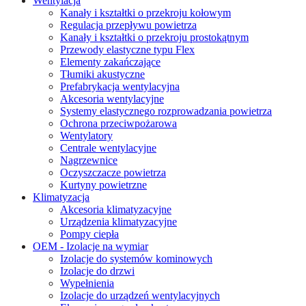
Wentylacja
Kanały i kształtki o przekroju kołowym
Regulacja przepływu powietrza
Kanały i kształtki o przekroju prostokątnym
Przewody elastyczne typu Flex
Elementy zakańczające
Tłumiki akustyczne
Prefabrykacja wentylacyjna
Akcesoria wentylacyjne
Systemy elastycznego rozprowadzania powietrza
Ochrona przeciwpożarowa
Wentylatory
Centrale wentylacyjne
Nagrzewnice
Oczyszczacze powietrza
Kurtyny powietrzne
Klimatyzacja
Akcesoria klimatyzacyjne
Urządzenia klimatyzacyjne
Pompy ciepła
OEM - Izolacje na wymiar
Izolacje do systemów kominowych
Izolacje do drzwi
Wypełnienia
Izolacje do urządzeń wentylacyjnych