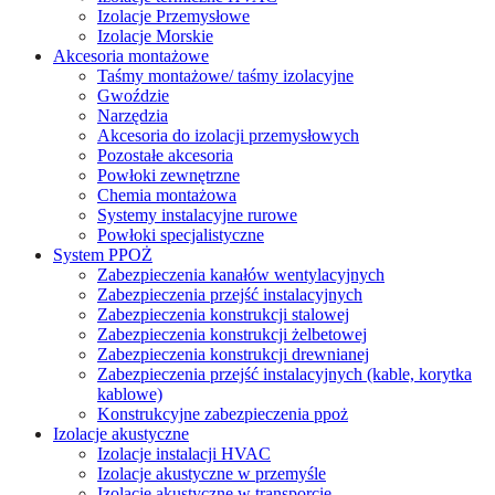
Izolacje Przemysłowe
Izolacje Morskie
Akcesoria montażowe
Taśmy montażowe/ taśmy izolacyjne
Gwoździe
Narzędzia
Akcesoria do izolacji przemysłowych
Pozostałe akcesoria
Powłoki zewnętrzne
Chemia montażowa
Systemy instalacyjne rurowe
Powłoki specjalistyczne
System PPOŻ
Zabezpieczenia kanałów wentylacyjnych
Zabezpieczenia przejść instalacyjnych
Zabezpieczenia konstrukcji stalowej
Zabezpieczenia konstrukcji żelbetowej
Zabezpieczenia konstrukcji drewnianej
Zabezpieczenia przejść instalacyjnych (kable, korytka
kablowe)
Konstrukcyjne zabezpieczenia ppoż
Izolacje akustyczne
Izolacje instalacji HVAC
Izolacje akustyczne w przemyśle
Izolacje akustyczne w transporcie