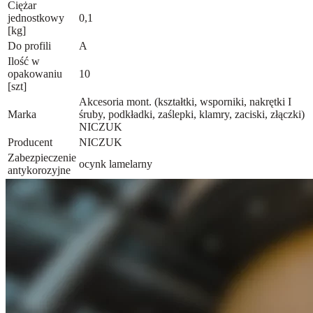
Ciężar
jednostkowy
0,1
[kg]
Do profili
A
Ilość w
opakowaniu
10
[szt]
Akcesoria mont. (kształtki, wsporniki, nakrętki I
Marka
śruby, podkładki, zaślepki, klamry, zaciski, złączki)
NICZUK
Producent
NICZUK
Zabezpieczenie
ocynk lamelarny
antykorozyjne