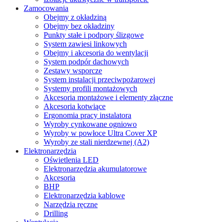
Zamocowania
Obejmy z okładziną
Obejmy bez okładziny
Punkty stałe i podpory ślizgowe
System zawiesi linkowych
Obejmy i akcesoria do wentylacji
System podpór dachowych
Zestawy wsporcze
System instalacji przeciwpożarowej
Systemy profili montażowych
Akcesoria montażowe i elementy złączne
Akcesoria kotwiące
Ergonomia pracy instalatora
Wyroby cynkowane ogniowo
Wyroby w powłoce Ultra Cover XP
Wyroby ze stali nierdzewnej (A2)
Elektronarzędzia
Oświetlenia LED
Elektronarzędzia akumulatorowe
Akcesoria
BHP
Elektronarzędzia kablowe
Narzędzia ręczne
Drilling