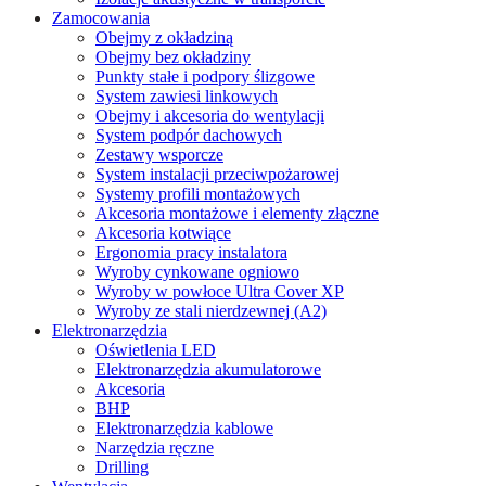
Zamocowania
Obejmy z okładziną
Obejmy bez okładziny
Punkty stałe i podpory ślizgowe
System zawiesi linkowych
Obejmy i akcesoria do wentylacji
System podpór dachowych
Zestawy wsporcze
System instalacji przeciwpożarowej
Systemy profili montażowych
Akcesoria montażowe i elementy złączne
Akcesoria kotwiące
Ergonomia pracy instalatora
Wyroby cynkowane ogniowo
Wyroby w powłoce Ultra Cover XP
Wyroby ze stali nierdzewnej (A2)
Elektronarzędzia
Oświetlenia LED
Elektronarzędzia akumulatorowe
Akcesoria
BHP
Elektronarzędzia kablowe
Narzędzia ręczne
Drilling