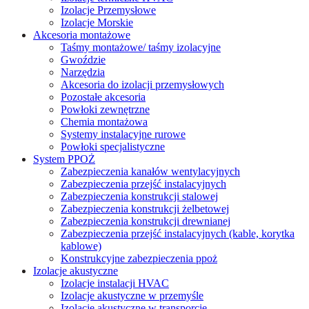
Izolacje Przemysłowe
Izolacje Morskie
Akcesoria montażowe
Taśmy montażowe/ taśmy izolacyjne
Gwoździe
Narzędzia
Akcesoria do izolacji przemysłowych
Pozostałe akcesoria
Powłoki zewnętrzne
Chemia montażowa
Systemy instalacyjne rurowe
Powłoki specjalistyczne
System PPOŻ
Zabezpieczenia kanałów wentylacyjnych
Zabezpieczenia przejść instalacyjnych
Zabezpieczenia konstrukcji stalowej
Zabezpieczenia konstrukcji żelbetowej
Zabezpieczenia konstrukcji drewnianej
Zabezpieczenia przejść instalacyjnych (kable, korytka
kablowe)
Konstrukcyjne zabezpieczenia ppoż
Izolacje akustyczne
Izolacje instalacji HVAC
Izolacje akustyczne w przemyśle
Izolacje akustyczne w transporcie