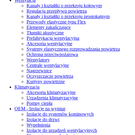
Wentylacja
Kanały i kształtki o przekroju kołowym
Regulacja przepływu powietrza
Kanały i kształtki o przekroju prostokątnym
Przewody elastyczne typu Flex
Elementy zakańczające
Tłumiki akustyczne
Prefabrykacja wentylacyjna
Akcesoria wentylacyjne
Systemy elastycznego rozprowadzania powietrza
Ochrona przeciwpożarowa
Wentylatory
Centrale wentylacyjne
Nagrzewnice
Oczyszczacze powietrza
Kurtyny powietrzne
Klimatyzacja
Akcesoria klimatyzacyjne
Urządzenia klimatyzacyjne
Pompy ciepła
OEM - Izolacje na wymiar
Izolacje do systemów kominowych
Izolacje do drzwi
Wypełnienia
Izolacje do urządzeń wentylacyjnych