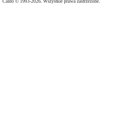
Caldo
©
1993-
2026
.
Wszystkie prawa zastrzeżone.