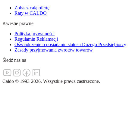
Zobacz całą ofertę
Raty w CALDO
Kwestie prawne
Polityka prywatności
Regulamin Reklamacji
Oświadczenie o posiadaniu statusu Dużego Przedsiębiorcy
Zasady przyjmowania zwrotów towarów
Śledź nas na
Caldo
©
1993-
2026
.
Wszystkie prawa zastrzeżone.