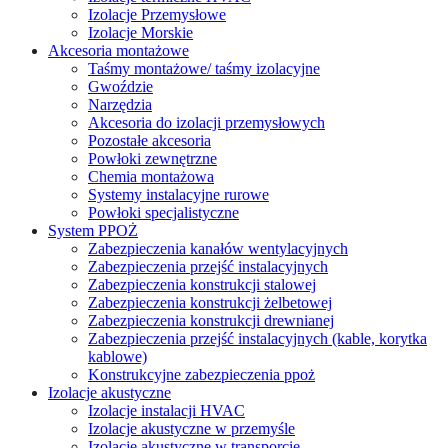
Izolacje Przemysłowe
Izolacje Morskie
Akcesoria montażowe
Taśmy montażowe/ taśmy izolacyjne
Gwoździe
Narzędzia
Akcesoria do izolacji przemysłowych
Pozostałe akcesoria
Powłoki zewnętrzne
Chemia montażowa
Systemy instalacyjne rurowe
Powłoki specjalistyczne
System PPOŻ
Zabezpieczenia kanałów wentylacyjnych
Zabezpieczenia przejść instalacyjnych
Zabezpieczenia konstrukcji stalowej
Zabezpieczenia konstrukcji żelbetowej
Zabezpieczenia konstrukcji drewnianej
Zabezpieczenia przejść instalacyjnych (kable, korytka
kablowe)
Konstrukcyjne zabezpieczenia ppoż
Izolacje akustyczne
Izolacje instalacji HVAC
Izolacje akustyczne w przemyśle
Izolacje akustyczne w transporcie