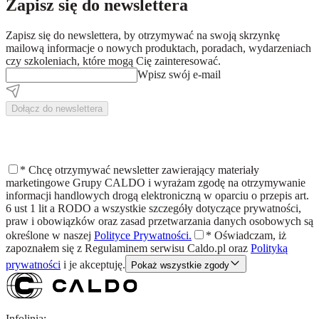
Zapisz się do newslettera
Zapisz się do newslettera, by otrzymywać na swoją skrzynkę
mailową informacje o nowych produktach, poradach, wydarzeniach
czy szkoleniach, które mogą Cię zainteresować.
Wpisz swój e-mail
Dołącz do newslettera
*
Chcę otrzymywać newsletter zawierający materiały
marketingowe Grupy CALDO i wyrażam zgodę na otrzymywanie
informacji handlowych drogą elektroniczną w oparciu o przepis art.
6 ust 1 lit a RODO a wszystkie szczegóły dotyczące prywatności,
praw i obowiązków oraz zasad przetwarzania danych osobowych są
określone w naszej
Polityce Prywatności.
*
Oświadczam, iż
zapoznałem się z
Regulaminem
serwisu Caldo.pl oraz
Polityką
prywatności
i je akceptuję.
Pokaż wszystkie zgody
Infolinia: