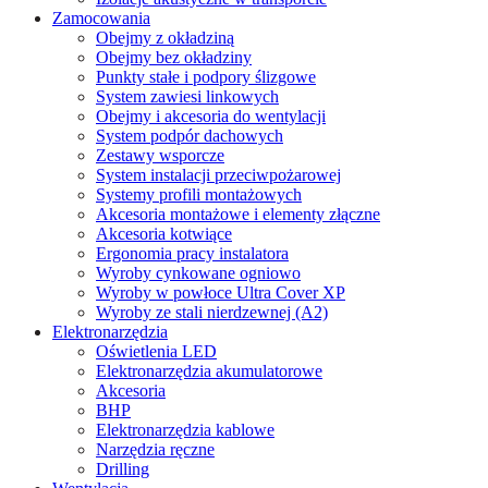
Zamocowania
Obejmy z okładziną
Obejmy bez okładziny
Punkty stałe i podpory ślizgowe
System zawiesi linkowych
Obejmy i akcesoria do wentylacji
System podpór dachowych
Zestawy wsporcze
System instalacji przeciwpożarowej
Systemy profili montażowych
Akcesoria montażowe i elementy złączne
Akcesoria kotwiące
Ergonomia pracy instalatora
Wyroby cynkowane ogniowo
Wyroby w powłoce Ultra Cover XP
Wyroby ze stali nierdzewnej (A2)
Elektronarzędzia
Oświetlenia LED
Elektronarzędzia akumulatorowe
Akcesoria
BHP
Elektronarzędzia kablowe
Narzędzia ręczne
Drilling