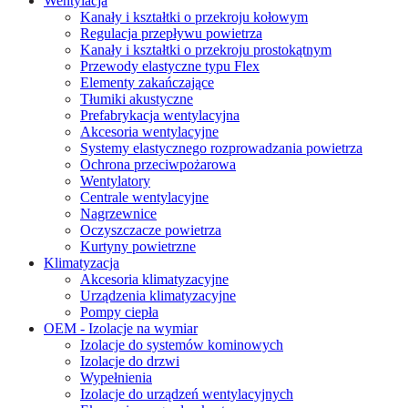
Wentylacja
Kanały i kształtki o przekroju kołowym
Regulacja przepływu powietrza
Kanały i kształtki o przekroju prostokątnym
Przewody elastyczne typu Flex
Elementy zakańczające
Tłumiki akustyczne
Prefabrykacja wentylacyjna
Akcesoria wentylacyjne
Systemy elastycznego rozprowadzania powietrza
Ochrona przeciwpożarowa
Wentylatory
Centrale wentylacyjne
Nagrzewnice
Oczyszczacze powietrza
Kurtyny powietrzne
Klimatyzacja
Akcesoria klimatyzacyjne
Urządzenia klimatyzacyjne
Pompy ciepła
OEM - Izolacje na wymiar
Izolacje do systemów kominowych
Izolacje do drzwi
Wypełnienia
Izolacje do urządzeń wentylacyjnych