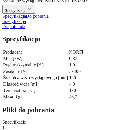
Ramię wyciągowe PAREX-S S11068-003
Specyfikacja
Specyfikacja
Do pobrania
Specyfikacja
Do pobrania
Specyfikacja
Producent
NORFI
Moc [kW]
0,37
Prąd maksymalny [A]
1,0
Zasilanie [V]
3x400
Średnica węża wyciągowego [mm]
150
Długość węża [m]
4,0
Temperatura [°C]
180
Masa [kg]
46,0
Pliki do pobrania
Specyfikacje
1