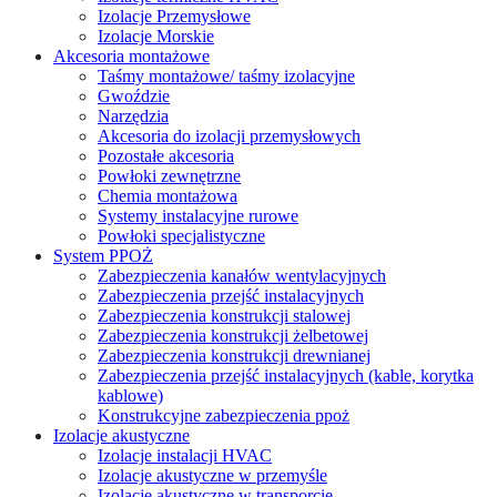
Izolacje Przemysłowe
Izolacje Morskie
Akcesoria montażowe
Taśmy montażowe/ taśmy izolacyjne
Gwoździe
Narzędzia
Akcesoria do izolacji przemysłowych
Pozostałe akcesoria
Powłoki zewnętrzne
Chemia montażowa
Systemy instalacyjne rurowe
Powłoki specjalistyczne
System PPOŻ
Zabezpieczenia kanałów wentylacyjnych
Zabezpieczenia przejść instalacyjnych
Zabezpieczenia konstrukcji stalowej
Zabezpieczenia konstrukcji żelbetowej
Zabezpieczenia konstrukcji drewnianej
Zabezpieczenia przejść instalacyjnych (kable, korytka
kablowe)
Konstrukcyjne zabezpieczenia ppoż
Izolacje akustyczne
Izolacje instalacji HVAC
Izolacje akustyczne w przemyśle
Izolacje akustyczne w transporcie