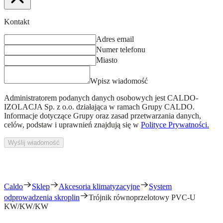
Kontakt
Adres email
Numer telefonu
Miasto
Wpisz wiadomość
Administratorem podanych danych osobowych jest
CALDO-
IZOLACJA Sp. z o.o.
działająca w ramach Grupy CALDO.
Informacje dotyczące Grupy oraz zasad przetwarzania danych,
celów, podstaw i uprawnień znajdują się w
Polityce Prywatności.
Wyślij wiadomość
Caldo
Sklep
Akcesoria klimatyzacyjne
System
odprowadzenia skroplin
Trójnik równoprzelotowy PVC-U
KW/KW/KW