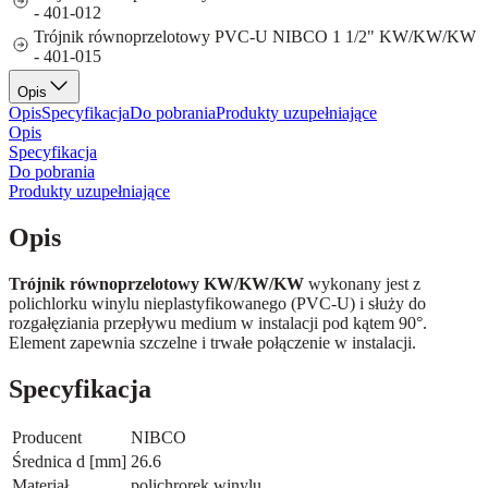
- 401-012
Trójnik równoprzelotowy PVC-U NIBCO 1 1/2" KW/KW/KW
- 401-015
Opis
Opis
Specyfikacja
Do pobrania
Produkty uzupełniające
Opis
Specyfikacja
Do pobrania
Produkty uzupełniające
Opis
Trójnik równoprzelotowy KW/KW/KW
wykonany jest z
polichlorku winylu nieplastyfikowanego (PVC-U) i służy do
rozgałęziania przepływu medium w instalacji pod kątem 90°.
Element zapewnia szczelne i trwałe połączenie w instalacji.
Specyfikacja
Producent
NIBCO
Średnica d [mm]
26.6
Materiał
polichrorek winylu