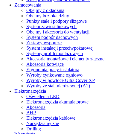
Zamocowania
Obejmy z okładziną
Obejmy bez okładziny
Punkty stałe i podpory ślizgowe
System zawiesi linkowych
Obejmy i akcesoria do wentylacji
System podpór dachowych
Zestawy wsporcze
System instalacji przeciwpożarowej
Systemy profili montażowych
Akcesoria montażowe i elementy złączne
Akcesoria kotwiące
Ergonomia pracy instalatora
Wyroby cynkowane ogniowo
Wyroby w powłoce Ultra Cover XP
Wyroby ze stali nierdzewnej (A2)
Elektronarzędzia
Oświetlenia LED
Elektronarzędzia akumulatorowe
Akcesoria
BHP
Elektronarzędzia kablowe
Narzędzia ręczne
Drilling