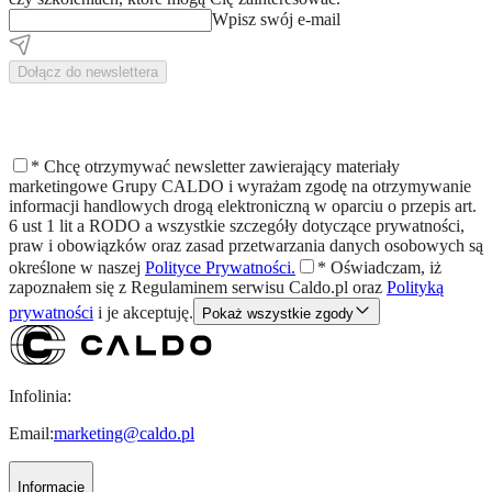
Wpisz swój e-mail
Dołącz do newslettera
*
Chcę otrzymywać newsletter zawierający materiały
marketingowe Grupy CALDO i wyrażam zgodę na otrzymywanie
informacji handlowych drogą elektroniczną w oparciu o przepis art.
6 ust 1 lit a RODO a wszystkie szczegóły dotyczące prywatności,
praw i obowiązków oraz zasad przetwarzania danych osobowych są
określone w naszej
Polityce Prywatności.
*
Oświadczam, iż
zapoznałem się z
Regulaminem
serwisu Caldo.pl oraz
Polityką
prywatności
i je akceptuję.
Pokaż wszystkie zgody
Infolinia:
Email:
marketing@caldo.pl
Informacje