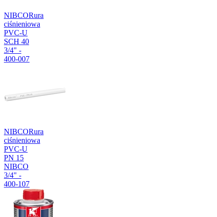
NIBCO
Rura
ciśnieniowa
PVC-U
SCH 40
3/4" -
400-007
NIBCO
Rura
ciśnieniowa
PVC-U
PN 15
NIBCO
3/4" -
400-107