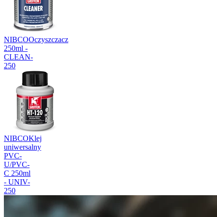
NIBCO
Oczyszczacz
250ml -
CLEAN-
250
NIBCO
Klej
uniwersalny
PVC-
U/PVC-
C 250ml
- UNIV-
250