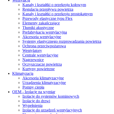
Wentylacja
Kanały i kształtki o przekroju kołowym
Regulacja przepływu powietrza
Kanały i kształtki o przekroju prostokątnym
Przewody elastyczne typu Flex
Elementy zakańczające
Tłumiki akustyczne
Prefabrykacja wentylacyjna
Akcesoria wentylacyjne
Systemy elastycznego rozprowadzania powietrza
Ochrona przeciwpożarowa
Wentylatory
Centrale wentylacyjne
Nagrzewnice
Oczyszczacze powietrza
Kurtyny powietrzne
Klimatyzacja
Akcesoria klimatyzacyjne
Urządzenia klimatyzacyjne
Pompy ciepła
OEM - Izolacje na wymiar
Izolacje do systemów kominowych
Izolacje do drzwi
Wypełnienia
Izolacje do urządzeń wentylacyjnych