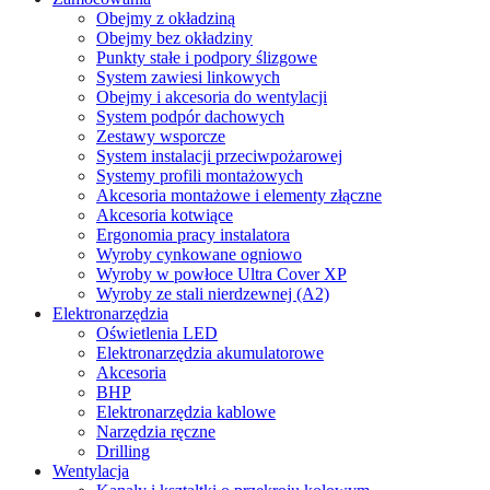
Obejmy z okładziną
Obejmy bez okładziny
Punkty stałe i podpory ślizgowe
System zawiesi linkowych
Obejmy i akcesoria do wentylacji
System podpór dachowych
Zestawy wsporcze
System instalacji przeciwpożarowej
Systemy profili montażowych
Akcesoria montażowe i elementy złączne
Akcesoria kotwiące
Ergonomia pracy instalatora
Wyroby cynkowane ogniowo
Wyroby w powłoce Ultra Cover XP
Wyroby ze stali nierdzewnej (A2)
Elektronarzędzia
Oświetlenia LED
Elektronarzędzia akumulatorowe
Akcesoria
BHP
Elektronarzędzia kablowe
Narzędzia ręczne
Drilling
Wentylacja