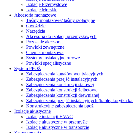
Izolacje Przemysłowe
Izolacje Morskie
Akcesoria montażowe
Taśmy montażowe/ taśmy izolacyjne
Gwoździe
Narzędzia
Akcesoria do izolacji przemysłowych
Pozostałe akcesoria
Powłoki zewnętrzne
Chemia montażowa
Systemy instalacyjne rurowe
Powłoki specjalistyczne
System PPOŻ
Zabezpieczenia kanałów wentylacyjnych
Zabezpieczenia przejść instalacyjnych
Zabezpieczenia konstrukcji stalowej
Zabezpieczenia konstrukcji żelbetowej
Zabezpieczenia konstrukcji drewnianej
Zabezpieczenia przejść instalacyjnych (kable, korytka k
Konstrukcyjne zabezpieczenia ppoż
Izolacje akustyczne
Izolacje instalacji HVAC
Izolacje akustyczne w przemyśle
Izolacje akustyczne w transporcie
Zamocowania