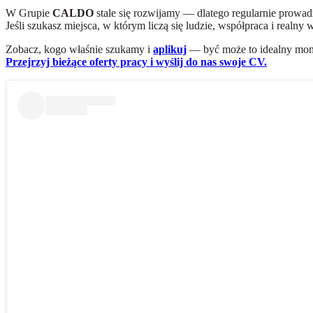
W Grupie
CALDO
stale się rozwijamy — dlatego regularnie prowad
Jeśli szukasz miejsca, w którym liczą się ludzie, współpraca i realny
Zobacz, kogo właśnie szukamy i
aplikuj
— być może to idealny mo
Przejrzyj bieżące oferty pracy i wyślij do nas swoje CV.