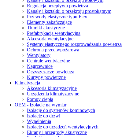
Kanały i kształtki o przekroju kołowym
Regulacja przepływu powietrza
Kanały i kształtki o przekroju prostokątnym
Przewody elastyczne typu Flex
Elementy zakańczające
Tłumiki akustyczne
Prefabrykacja wentylacyjna
Akcesoria wentylacyjne
Systemy elastycznego rozprowadzania powietrza
Ochrona przeciwpożarowa
Wentylatory
Centrale wentylacyjne
Nagrzewnice
Oczyszczacze powietrza
Kurtyny powietrzne
Klimatyzacja
Akcesoria klimatyzacyjne
Urządzenia klimatyzacyjne
Pompy ciepła
OEM - Izolacje na wymiar
Izolacje do systemów kominowych
Izolacje do drzwi
Wypełnienia
Izolacje do urządzeń wentylacyjnych
Ekrany i przegrody akustyczne